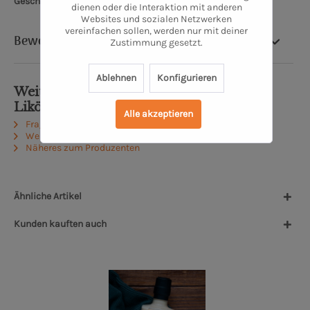
Geschmack.
dienen oder die Interaktion mit anderen
Websites und sozialen Netzwerken
vereinfachen sollen, werden nur mit deiner
Bewertung
Zustimmung gesetzt.
Ablehnen
Konfigurieren
Weiterführende Links zu "But­ter Scotch
Likör"
Alle akzeptieren
Fragen zum Artikel?
Weitere Artikel von Kochschule Erich Holzer
Näheres zum Produzenten
Ähnliche Artikel
Kunden kauften auch