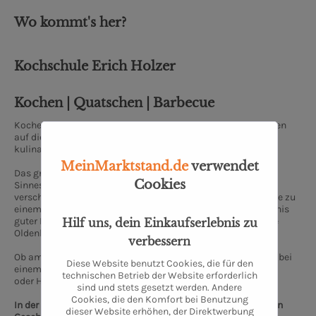
Wo kommt's her?
Kochschule Erich Holzer
Kochen | Quatschen | Barbecue
Kochen kann jeder, soviel steht fest. Doch wie bei allen Dingen
auf dieser Welt, liegt auch in der Küche der Teufel – und der
kulinarische Höhenflug – im Detail.
MeinMarktstand.de
verwendet
Das grundlegende Verständnis für die gustatorischen
Cookies
Sinnesqualitäten, der Geschmack und der Charakter
verschiedener Zutaten sowie die kleinen Kniffs und Tricks, sie zu
einem runden Gericht zu komponieren – das ist das Geheimnis
guter Küche. Diesem Geheimnis gehen wir in der Kochschule
Hilf uns, dein Einkaufserlebnis zu
Oldenburg auf den Grund.
verbessern
Ob am Herd, am Ofen oder Grill, in einer kleinen Gruppe oder bei
Diese Website benutzt Cookies, die für den
einem großen Event, ob blutiger Anfänger, halbgarer Rookie
technischen Betrieb der Website erforderlich
oder Hobbykoch mit gesalzenen Skills:
sind und stets gesetzt werden. Andere
Cookies, die den Komfort bei Benutzung
In der Kochschule Oldenburg kommt einfach jeder auf seinen
dieser Website erhöhen, der Direktwerbung