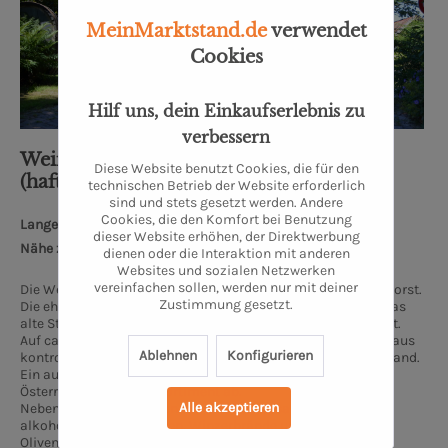
MeinMarktstand.de
verwendet
Cookies
Hilf uns, dein Einkaufserlebnis zu
verbessern
Weindiele® M.K. Weinhandel UG
Diese Website benutzt Cookies, die für den
(haftungsbeschränkt)
technischen Betrieb der Website erforderlich
sind und stets gesetzt werden. Andere
Cookies, die den Komfort bei Benutzung
Lange Wischen 10, 26655 Westerstede
dieser Website erhöhen, der Direktwerbung
Nähe zum Oldenburger Schloss: 32 km
dienen oder die Interaktion mit anderen
Websites und sozialen Netzwerken
vereinfachen sollen, werden nur mit deiner
Die Weindiele® liegt am ruhigen Rand von Westerstede in Ihorst.
Zustimmung gesetzt.
Die ehemalige Hofstelle wurde liebevoll Restauriert und in das
alte Stallgebäude wurde unserer kleiner Weinladen integriert.
Auf ca. 30 Quadratmetern finden sich ausschließlich Weine aus
Ablehnen
Konfigurieren
kontrolliert biologischem Anbau, überwiegend aus Deutschland.
Ein ausgesuchter Teil aus Spanien, Frankreich, Italien und
Österreich rundet das Sortiment ab.
Alle akzeptieren
Neben den Weinen haben wir eine interessante Auswahl an
alkoholfreien Alternativen, Winzerbrände und ein feines
Olivenöl.