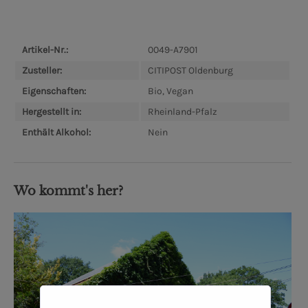
Artikel-Nr.:
0049-A7901
Zusteller:
CITIPOST Oldenburg
Eigenschaften:
Bio, Vegan
Hergestellt in:
Rheinland-Pfalz
Enthält Alkohol:
Nein
Wo kommt's her?