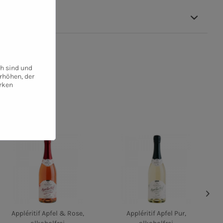
ch sind und
rhöhen, der
rken
Appléritif Apfel & Rose,
Appléritif Apfel Pur,