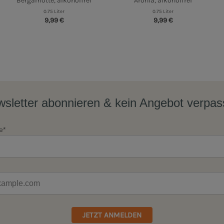
Bergamotte, alkoholfrei
Aronia, alkoholfrei
0.75 Liter
0.75 Liter
9,99 €
9,99 €
sletter abonnieren & kein Angebot verpa
e*
JETZT ANMELDEN