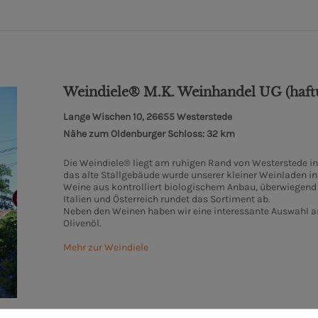
Weindiele® M.K. Weinhandel UG (haft
Lange Wischen 10, 26655 Westerstede
Nähe zum Oldenburger Schloss: 32 km
Die Weindiele® liegt am ruhigen Rand von Westerstede in I
das alte Stallgebäude wurde unserer kleiner Weinladen int
Weine aus kontrolliert biologischem Anbau, überwiegend 
Italien und Österreich rundet das Sortiment ab.
Neben den Weinen haben wir eine interessante Auswahl an
Olivenöl.
Mehr zur Weindiele