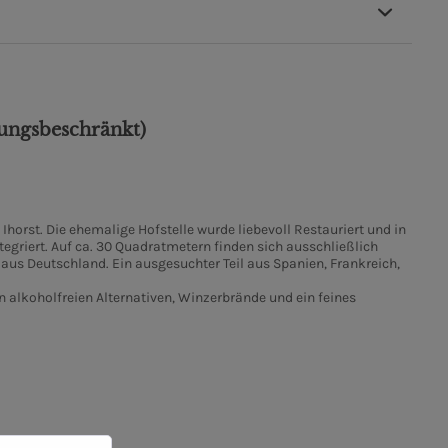
ungsbeschränkt)
horst. Die ehemalige Hofstelle wurde liebevoll Restauriert und in
egriert. Auf ca. 30 Quadratmetern finden sich ausschließlich
aus Deutschland. Ein ausgesuchter Teil aus Spanien, Frankreich,
 alkoholfreien Alternativen, Winzerbrände und ein feines