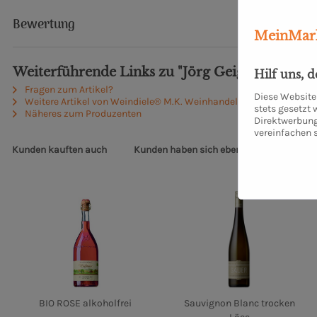
Bewertung
MeinMark
Weiterführende Links zu "Jörg Geiger Alkoholfr
Hilf uns, 
Fragen zum Artikel?
Diese Website 
Weitere Artikel von Weindiele® M.K. Weinhandel UG (haftungsbes
stets gesetzt
Näheres zum Produzenten
Direktwerbung
vereinfachen 
Kunden kauften auch
Kunden haben sich ebenfalls angesehen
BIO ROSE alkoholfrei
Sauvignon Blanc trocken