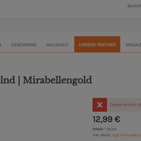
Bestel
N
GESCHENKE
HAUSHALT
UNSERE PARTNER
MAGAZ
elnd | Mirabellengold
Dieser Artikel s
12,99 €
Inhalt:
1 Stück
inkl. MwSt.
zzgl. Versandko