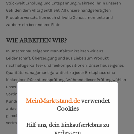
Stückweit Erholung und Entspannung, während ihr in unseren
Gefilden dem Alltag entflieht. All unsere handgefertigten
Produkte verschaffen euch stilvolle Genussmomente und
zaubern ein besonderes Flair.
WIE ARBEITEN WIR?
In unserer hauseigenen Manufaktur kreieren wir aus
Leidenschaft, Überzeugung und aus Liebe zum Produkt
nachhaltige Kaffee- und Teekompositionen. Unser hauseigenes
Qualitätsmanagement garantiert zu jeder Erntephase eine
lückenlose Rückstandsprüfung. Während dieser Prüfung wählen
unsere erfahrenen Mitarbeiter besondere Produkte für unser
Sortiment aus. Auf diese Art und Weise können wir unseren
MeinMarktstand.de
verwendet
Kunden die besten Kaffee- und Teesorten aus aller Welt
Cookies
anbieten. Um unseren hohen Qualitätsstandards dauerhaft
gerecht zu werden arbeiten wir eng und ausschließlich mit
vertrauenswürdigen Zulieferern zusammen.
Hilf uns, dein Einkaufserlebnis zu
verbessern