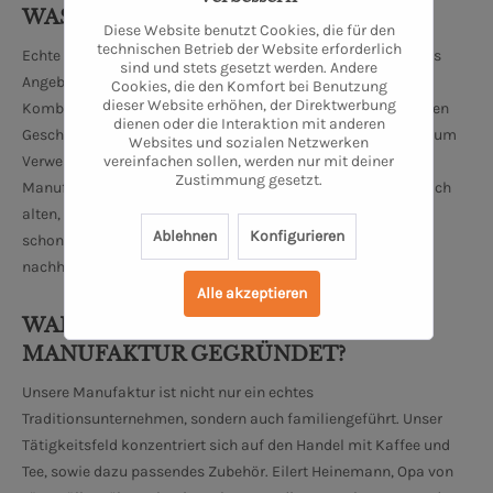
WAS BIETEN WIR AN?
Diese Website benutzt Cookies, die für den
technischen Betrieb der Website erforderlich
Echte Raritäten und regionale Köstlichkeiten bestimmen das
sind und stets gesetzt werden. Andere
Angebot unserer Oldenburger Manufaktur. Einzigartige
Cookies, die den Komfort bei Benutzung
dieser Website erhöhen, der Direktwerbung
Kombinationen, geprägt von Qualität und einem einzigartigen
dienen oder die Interaktion mit anderen
Geschmackserlebnis, laden zum Entdecken, Genießen und zum
Websites und sozialen Netzwerken
vereinfachen sollen, werden nur mit deiner
Verweilen in unserer liebevoll eingerichteten Oldenburger
Zustimmung gesetzt.
Manufaktur ein. Viele unserer hauseigenen Produkte sind nach
alten, traditionellen Rezepten gefertigt. Aromatisch und
Ablehnen
Konfigurieren
schonend geröstet, garantieren wir höchste Qualität aus
nachhaltigem Anbau bei all unseren Produkten.
Alle akzeptieren
WARUM HABEN WIR UNSERE
MANUFAKTUR GEGRÜNDET?
Unsere Manufaktur ist nicht nur ein echtes
Traditionsunternehmen, sondern auch familiengeführt. Unser
Tätigkeitsfeld konzentriert sich auf den Handel mit Kaffee und
Tee, sowie dazu passendes Zubehör. Eilert Heinemann, Opa von