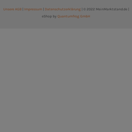
Unsere AGB
|
Impressum
|
Datenschutzerklärung
| © 2022 MeinMarktstand.de |
eShop by
Quantumfrog GmbH