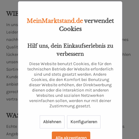
WIE ARBEITEN WIR?
MeinMarktstand.de
verwendet
In unserer hauseigenen Manufaktur kreieren wir aus
Cookies
Leidenschaft, Überzeugung und aus Liebe zum Produkt
nachhaltige Kaffee- und Teekompositionen. Unser hauseigenes
Hilf uns, dein Einkaufserlebnis zu
Qualitätsmanagement garantiert zu jeder Erntephase eine
verbessern
lückenlose Rückstandsprüfung. Während dieser Prüfung wählen
unsere erfahrenen Mitarbeiter besondere Produkte für unser
Diese Website benutzt Cookies, die für den
technischen Betrieb der Website erforderlich
Sortiment aus. Auf diese Art und Weise können wir unseren
sind und stets gesetzt werden. Andere
Kunden die besten Kaffee- und Teesorten aus aller Welt
Cookies, die den Komfort bei Benutzung
anbieten. Um unseren hohen Qualitätsstandards dauerhaft
dieser Website erhöhen, der Direktwerbung
dienen oder die Interaktion mit anderen
gerecht zu werden arbeiten wir eng und ausschließlich mit
Websites und sozialen Netzwerken
vertrauenswürdigen Zulieferern zusammen.
vereinfachen sollen, werden nur mit deiner
Zustimmung gesetzt.
WAS BIETEN WIR AN?
Ablehnen
Konfigurieren
Echte Raritäten und regionale Köstlichkeiten bestimmen das
Angebot unserer Oldenburger Manufaktur. Einzigartige
Alle akzeptieren