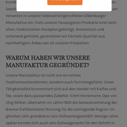
Kombinationen, geprägt von Qualität und einem einzigartigen
Geschmackserlebnis, laden zum Entdecken, Genießen und zum
Verweilen in unserer liebevoll eingerichteten Oldenburger
Manufaktur ein. Viele unserer hauseigenen Produkte sind nach
alten, traditionellen Rezepten gefertigt. Aromatisch und
schonend geröstet, garantieren wir höchste Qualität aus
nachhaltigem Anbau bei all unseren Produkten.
WARUM HABEN WIR UNSERE
MANUFAKTUR GEGRÜNDET?
Unsere Manufaktur ist nicht nur ein echtes
Traditionsunternehmen, sondern auch familiengeführt. Unser
Tätigkeitsfeld konzentriert sich auf den Handel mit Kaffee und
Tee, sowie dazu passendes Zubehör. Eilert Heinemann, Opa von
Jörg Nölker, übernahm im Jahre 1920 die Generalvertretung der
Bremer Kaffeerösterei Ronning für die umliegende Region. Im
gleichen Jahr gründete er sein Süßwarengeschäft. Wenige Jahre
später konnte sich auch sein Schwiegersohn für den Schritt in