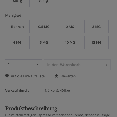
500 g
250 g
Mahlgrad
Bohnen
0,5 MG
2 MG
3 MG
4 MG
5 MG
10 MG
12 MG
In den
Warenkorb
Auf die Einkaufsliste
Bewerten
Verkauf durch:
Nölker&Nölker
Produktbeschreibung
Ein mittelkräftiger Espresso mit schöner Crema, dessen nussige