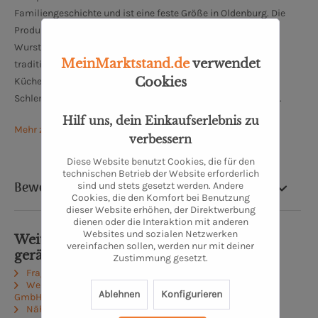
Familiengeschichte und ist eine feste Größe in Oldenburg. Die
Produktpalette bei Meerpohl reicht von Fleisch- und
Wurstspezialitäten über hausgemachte Convienence bis zu
MeinMarktstand.de
verwendet
traditionell nach altem Rezept hergestellten
Cookies
Küchenerzeugnissen. Traditionelle und moderne
Schlemmerküchenqualität findet man hier zu fairen Preisen.
Hilf uns, dein Einkaufserlebnis zu
Mehr zu Meerpohl Spezialitäten-Fleischerei
verbessern
Diese Website benutzt Cookies, die für den
technischen Betrieb der Website erforderlich
Bewertung
sind und stets gesetzt werden. Andere
Cookies, die den Komfort bei Benutzung
dieser Website erhöhen, der Direktwerbung
dienen oder die Interaktion mit anderen
Websites und sozialen Netzwerken
Weiterführende Links zu "Kernschinken
vereinfachen sollen, werden nur mit deiner
geräuchert (5 Scheiben)"
Zustimmung gesetzt.
Fragen zum Artikel?
Weitere Artikel von MEERPOHL Spezialitäten-Fleischerei
Ablehnen
Konfigurieren
GmbH
Näheres zum Produzenten