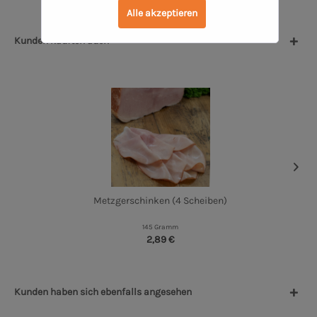
Alle akzeptieren
Kunden kauften auch
Metzgerschinken (4 Scheiben)
145 Gramm
2,89 €
Kunden haben sich ebenfalls angesehen