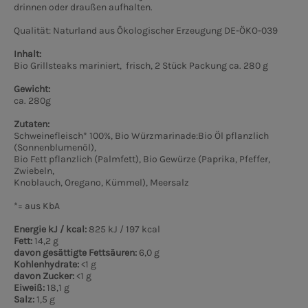
drinnen oder draußen aufhalten.
Qualität: Naturland aus Ökologischer Erzeugung DE-ÖKO-039
Inhalt:
Bio Grillsteaks mariniert, frisch, 2 Stück Packung ca. 280 g
Gewicht:
ca. 280g
Zutaten:
Schweinefleisch* 100%, Bio Würzmarinade:Bio Öl pflanzlich
(Sonnenblumenöl),
Bio Fett pflanzlich (Palmfett), Bio Gewürze (Paprika, Pfeffer,
Zwiebeln,
Knoblauch, Oregano, Kümmel), Meersalz
*= aus KbA
Energie kJ / kcal:
825 kJ / 197 kcal
Fett:
14,2 g
davon gesättigte Fettsäuren:
6,0 g
Kohlenhydrate:
<1 g
davon Zucker:
<1 g
Eiweiß:
18,1 g
Salz:
1,5 g