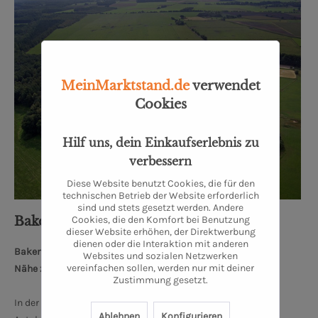
MeinMarktstand.de
verwendet
Cookies
Hilf uns, dein Einkaufserlebnis zu
verbessern
Diese Website benutzt Cookies, die für den
technischen Betrieb der Website erforderlich
sind und stets gesetzt werden. Andere
Cookies, die den Komfort bei Benutzung
Bakenhus Biofleisch GmbH
dieser Website erhöhen, der Direktwerbung
dienen oder die Interaktion mit anderen
Bakenhuser Esch 8, 26197 Großenkneten
Websites und sozialen Netzwerken
vereinfachen sollen, werden nur mit deiner
Nähe zum Oldenburger Schloss: 34 km
Zustimmung gesetzt.
In der Nähe von Oldenburg und Bremen, 10 km nördlich des
Ablehnen
Konfigurieren