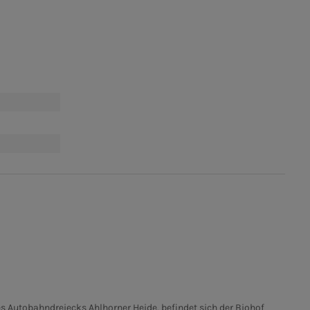
s Autobahndreiecks Ahlhorner Heide, befindet sich der Biohof