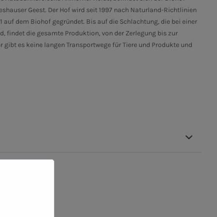
shauser Geest. Der Hof wird seit 1997 nach Naturland-Richtlinien
auf dem Biohof gegründet. Bis auf die Schlachtung, die bei einer
d, findet die gesamte Produktion, von der Zerlegung bis zur
 gibt es keine langen Transportwege für Tiere und Produkte und