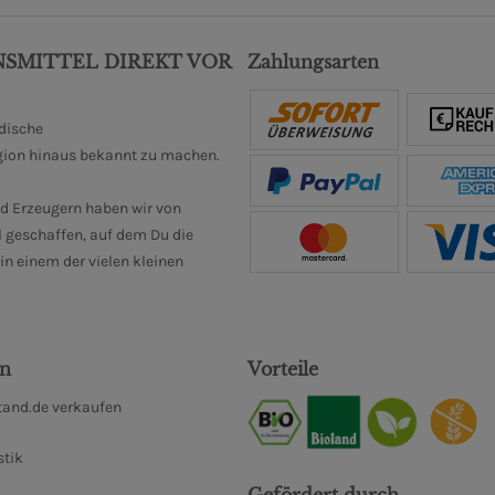
NSMITTEL DIREKT VOR
Zahlungsarten
ndische
gion hinaus bekannt zu machen.
d Erzeugern haben wir von
 geschaffen, auf dem Du die
n einem der vielen kleinen
en
Vorteile
and.de verkaufen
stik
Gefördert durch