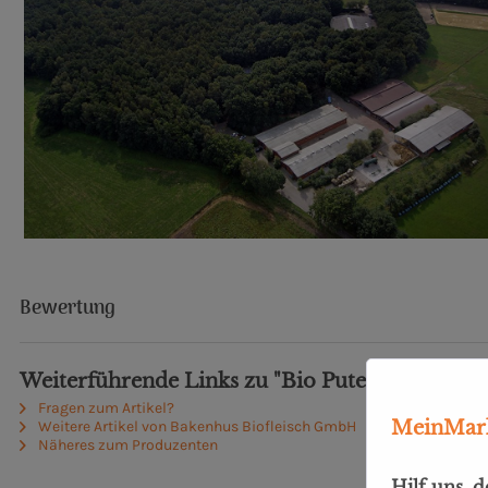
Bewertung
Weiterführende Links zu "Bio Putenschnitzel m
Fragen zum Artikel?
MeinMark
Weitere Artikel von Bakenhus Biofleisch GmbH
Näheres zum Produzenten
Hilf uns, 