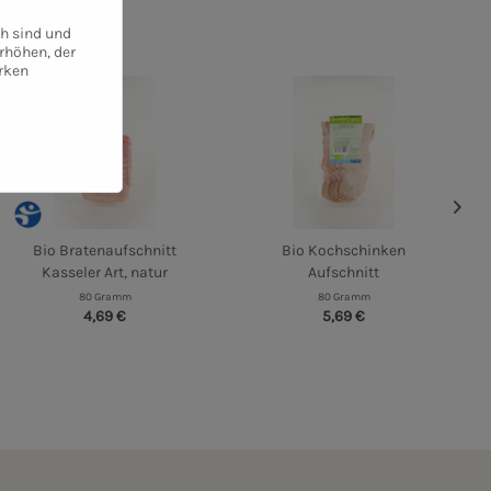
ch sind und
rhöhen, der
rken
Bio Bratenaufschnitt
Bio Kochschinken
Kasseler Art, natur
Aufschnitt
80 Gramm
80 Gramm
4,69 €
5,69 €