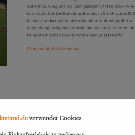
Bakenhus, ruhig und idyllisch gelegen im Naturpark Wilde
bewirtschaftet. Die Bakenhus Biofleisch GmbH wurde 2001 
kleinen Landschlachterei im Nachbarort durchgeführt wir
Verpackung in eigenen Räumlichkeiten statt. Kurzum: Hier
keine chemischen oder synthetischen Zusatzstoffe.
Mehr zum Biohof Bakenhus
ariniert"
tstand.de
verwendet Cookies
dein Einkaufserlebnis zu verbessern