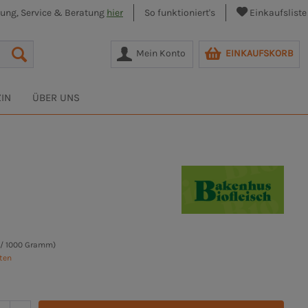
lung, Service & Beratung
hier
So funktioniert's
Einkaufsliste
Mein Konto
EINKAUFSKORB
IN
ÜBER UNS
 / 1000 Gramm)
sten