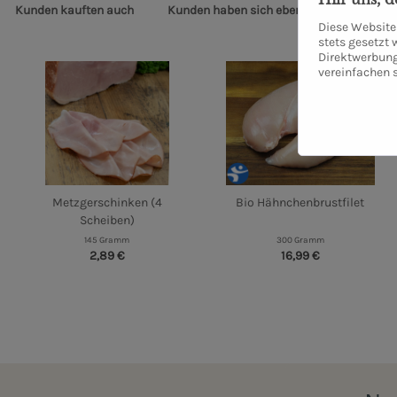
Kunden kauften auch
Kunden haben sich ebenfalls angesehen
Diese Website 
stets gesetzt
Direktwerbung
vereinfachen 
Metzgerschinken (4
Bio Hähnchenbrustfilet
Scheiben)
145 Gramm
300 Gramm
2,89 €
16,99 €