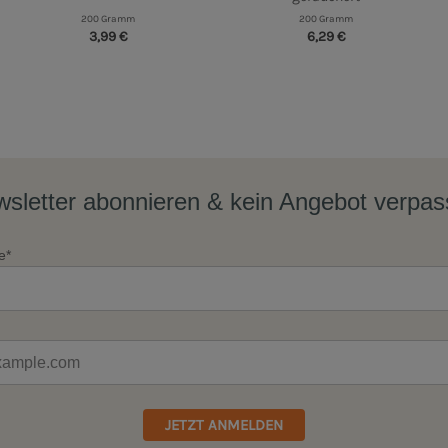
200 Gramm
200 Gramm
3,99 €
6,29 €
sletter abonnieren & kein Angebot verpa
e*
JETZT ANMELDEN