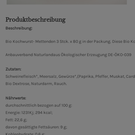
Produktbeschreibung
Beschreibung:
Bio Kochwurst- Mettenden 3 Stck. x 80 g in der Packung. Diese Bio 
Anbauverband Naturland
aus Ökologischer Erzeugung DE-ÖKO-039
Zutaten:
Schweinefleisch*, Meersalz, Gewürze*,(Paprika, Pfeffer, Muskat, Ca
Bio Dextrose, Naturdarm, Rauch.
Nährwerte:
durchschnittlich bezogen auf 100 g:
Energie: 1231Kj; 294 kcal;
Fett: 22,6 g;
davon gesättigte Fettsäuren: 9 g;
Kohlenhydrate: 0,6 g;