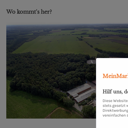
Wo kommt's her?
MeinMark
Hilf uns, 
Diese Website 
stets gesetzt
Direktwerbung
vereinfachen 