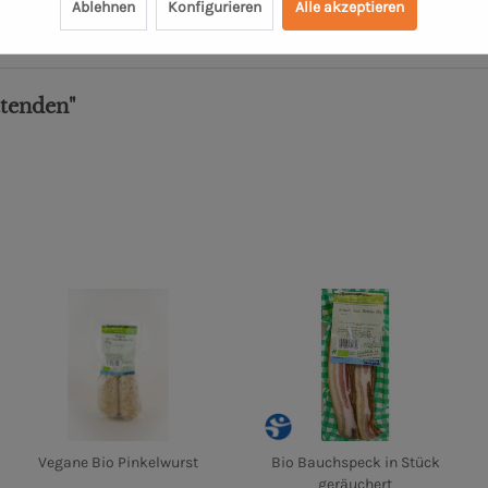
Ablehnen
Konfigurieren
Alle akzeptieren
ttenden"
Vegane Bio Pinkelwurst
Bio Bauchspeck in Stück
geräuchert