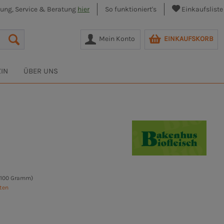
lung, Service & Beratung
hier
So funktioniert's
Einkaufsliste
Mein Konto
EINKAUFSKORB
IN
ÜBER UNS
 100 Gramm)
sten