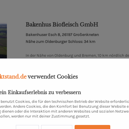
Bakenhus Biofleisch GmbH
Bakenhuser Esch 8, 26197 Großenkneten
Nähe zum Oldenburger Schloss: 34 km
In der Nähe von Oldenburg und Bremen, 10 km nördlich de
Bakenhus, ruhig und idyllisch gelegen im Naturpark Wilde
bewirtschaftet. Die Bakenhus Biofleisch GmbH wurde 2001 
kleinen Landschlachterei im Nachbarort durchgeführt wir
tstand.de
verwendet Cookies
Verpackung in eigenen Räumlichkeiten statt. Kurzum: Hier
keine chemischen oder synthetischen Zusatzstoffe.
dein Einkaufserlebnis zu verbessern
benutzt Cookies, die für den technischen Betrieb der Website erforderli
Mehr zum Biohof Bakenhus
 werden. Andere Cookies, die den Komfort bei Benutzung dieser Website e
 dienen oder die Interaktion mit anderen Websites und sozialen Netzwe
sollen, werden nur mit deiner Zustimmung gesetzt.