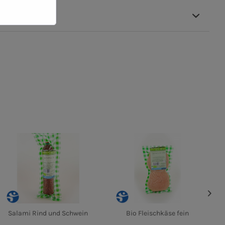
Salami Rind und Schwein
Bio Fleischkäse fein