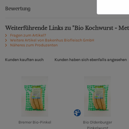
Bewertung
Weiterführende Links zu "Bio Kochwurst - Me
Fragen zum Artikel?
Weitere Artikel von Bakenhus Biofleisch GmbH
Näheres zum Produzenten
Kunden kauften auch
Kunden haben sich ebenfalls angesehen
Bremer Bio-Pinkel
Bio Oldenburger
Pinkelwurst