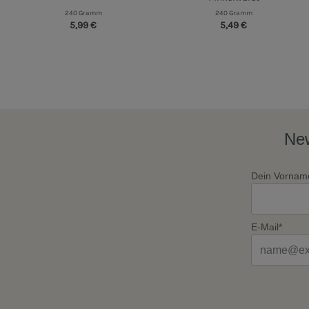
240 Gramm
240 Gramm
5,99 €
5,49 €
New
Dein Vornam
E-Mail*