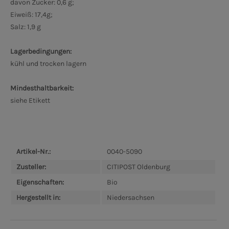
davon Zucker: 0,6 g;
Eiweiß: 17,4g;
Salz: 1,9 g
Lagerbedingungen:
kühl und trocken lagern
Mindesthaltbarkeit:
siehe Etikett
Artikel-Nr.:
0040-5090
Zusteller:
CITIPOST Oldenburg
Eigenschaften:
Bio
Hergestellt in:
Niedersachsen