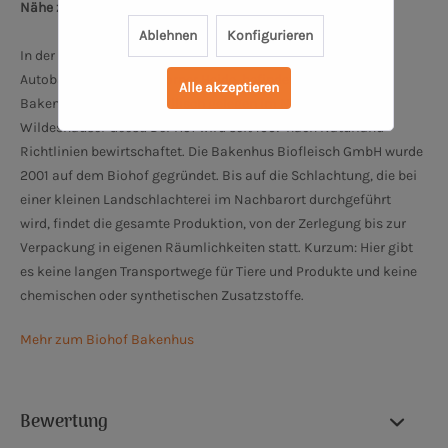
Nähe zum Oldenburger Schloss: 34 km
Ablehnen
Konfigurieren
In der Nähe von Oldenburg und Bremen, 10 km nördlich des
Autobahndreiecks Ahlhorner Heide, befindet sich der Biohof
Alle akzeptieren
Bakenhus, ruhig und idyllisch gelegen im Naturpark
Wildeshauser Geest. Der Hof wird seit 1997 nach Naturland-
Richtlinien bewirtschaftet. Die Bakenhus Biofleisch GmbH wurde
2001 auf dem Biohof gegründet. Bis auf die Schlachtung, die bei
einer kleinen Landschlachterei im Nachbarort durchgeführt
wird, findet die gesamte Produktion, von der Zerlegung bis zur
Verpackung in eigenen Räumlichkeiten statt. Kurzum: Hier gibt
es keine langen Transportwege für Tiere und Produkte und keine
chemischen oder synthetischen Zusatzstoffe.
Mehr zum Biohof Bakenhus
Bewertung