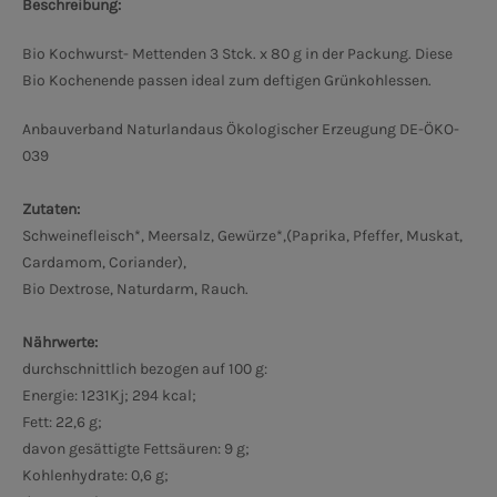
Beschreibung:
Bio Kochwurst- Mettenden 3 Stck. x 80 g in der Packung. Diese
Bio Kochenende passen ideal zum deftigen Grünkohlessen.
Anbauverband Naturland
aus Ökologischer Erzeugung DE-ÖKO-
039
Zutaten:
Schweinefleisch*, Meersalz, Gewürze*,(Paprika, Pfeffer, Muskat,
Cardamom, Coriander),
Bio Dextrose, Naturdarm, Rauch.
Nährwerte:
durchschnittlich bezogen auf 100 g:
Energie: 1231Kj; 294 kcal;
Fett: 22,6 g;
davon gesättigte Fettsäuren: 9 g;
Kohlenhydrate: 0,6 g;