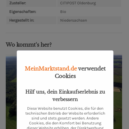
Zusteller:
CITIPOST Oldenburg
Eigenschaften:
Bio
Hergestellt in:
Niedersachsen
Wo kommt's her?
MeinMarktstand.de
verwendet
Cookies
Hilf uns, dein Einkaufserlebnis zu
verbessern
Diese Website benutzt Cookies, die für den
technischen Betrieb der Website erforderlich
sind und stets gesetzt werden. Andere
Cookies, die den Komfort bei Benutzung
dieser Website erhöhen, der Direktwerbung