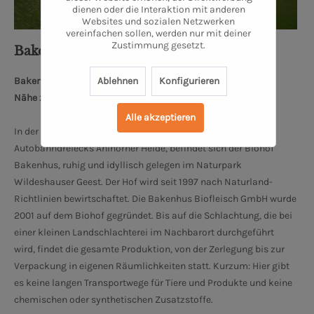
dienen oder die Interaktion mit anderen
Websites und sozialen Netzwerken
vereinfachen sollen, werden nur mit deiner
Zustimmung gesetzt.
Bakenhus Biofleisch GmbH
Ablehnen
Konfigurieren
Bakenhuser Esch 8, 26197 Großenkneten
Nähe zum Oldenburger Schloss: 34 km
Alle akzeptieren
In der Nähe von Oldenburg und Bremen, 10 km nördlich des
Autobahndreiecks Ahlhorner Heide, befindet sich der Biohof
Bakenhus, ruhig und idyllisch gelegen im Naturpark
Wildeshauser Geest. Der Hof wird seit 1997 nach Naturland-
Richtlinien bewirtschaftet. Die Bakenhus Biofleisch GmbH wurde
2001 auf dem Biohof gegründet. Bis auf die Schlachtung, die bei
einer kleinen Landschlachterei im Nachbarort durchgeführt
wird, findet die gesamte Produktion, von der Zerlegung bis zur
Verpackung in eigenen Räumlichkeiten statt. Kurzum: Hier gibt
es keine langen Transportwege für Tiere und Produkte und keine
chemischen oder synthetischen Zusatzstoffe.