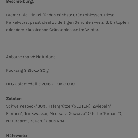
Beschreibung:
Bremer Bio-Pinkel für das nächste Grünkohlessen. Diese
Pinkelwurst passt ideal zu deftigen Gerichten wie z. B. Eintöpfen
oder dem klassischen Grünkohlessen im Winter.
Anbauverband: Naturland
Packung 3 Stck.x 80 g
DLG Goldmedaille 2016
DE-ÖKO-039
Zutaten:
Schweinespeck*30%, Hafergrütze*(GLUTEN), Zwiebeln*,
Flomen*, Trinkwasser, Meersalz, Gewürze*:(Pfeffer*Piment*),
Naturdarm, Rauch. *= aus KbA
Nährwerte: