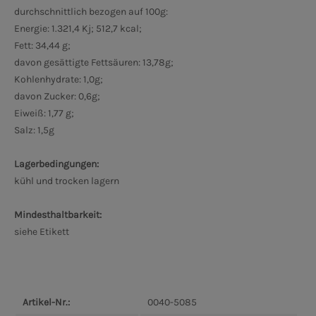
durchschnittlich bezogen auf 100g:
Energie: 1.321,4 Kj; 512,7 kcal;
Fett: 34,44 g;
davon gesättigte Fettsäuren: 13,78g;
Kohlenhydrate: 1,0g;
davon Zucker: 0,6g;
Eiweiß: 1,77 g;
Salz: 1,5g
Lagerbedingungen:
kühl und trocken lagern
Mindesthaltbarkeit:
siehe Etikett
Artikel-Nr.:
0040-5085