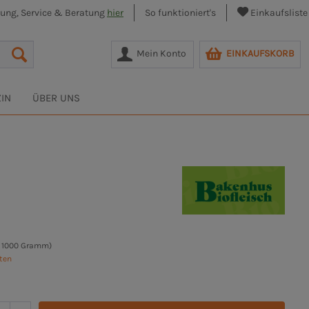
lung, Service & Beratung
hier
So funktioniert's
Einkaufsliste
Mein Konto
EINKAUFSKORB
IN
ÜBER UNS
/ 1000 Gramm)
sten