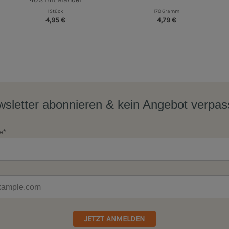
1 Stück
170 Gramm
4,95 €
4,79 €
sletter abonnieren & kein Angebot verpa
e*
JETZT ANMELDEN