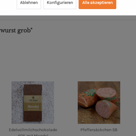
Ablehnen
Konfigurieren
Alle akzeptieren
rwurst grob"
Edelvollmilchschokolade
Pfeffersäckchen SB
40% mit Mandel