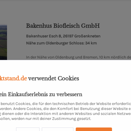
Bakenhus Biofleisch GmbH
Bakenhuser Esch 8, 26197 Großenkneten
Nähe zum Oldenburger Schloss: 34 km
In der Nähe von Oldenburg und Bremen, 10 km nördlich de
Bakenhus, ruhig und idyllisch gelegen im Naturpark Wilde
bewirtschaftet. Die Bakenhus Biofleisch GmbH wurde 2001 
tstand.de
verwendet Cookies
kleinen Landschlachterei im Nachbarort durchgeführt wir
Verpackung in eigenen Räumlichkeiten statt. Kurzum: Hier
keine chemischen oder synthetischen Zusatzstoffe.
dein Einkaufserlebnis zu verbessern
benutzt Cookies, die für den technischen Betrieb der Website erforderli
Mehr zum Biohof Bakenhus
 werden. Andere Cookies, die den Komfort bei Benutzung dieser Website e
 dienen oder die Interaktion mit anderen Websites und sozialen Netzwe
sollen, werden nur mit deiner Zustimmung gesetzt.