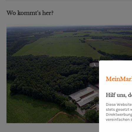
Wo kommt's her?
MeinMark
Hilf uns, 
Diese Website 
stets gesetzt
Direktwerbung
vereinfachen 