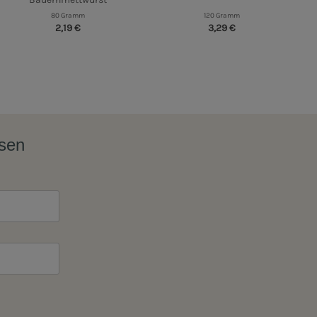
80 Gramm
120 Gramm
2,19 €
3,29 €
ssen