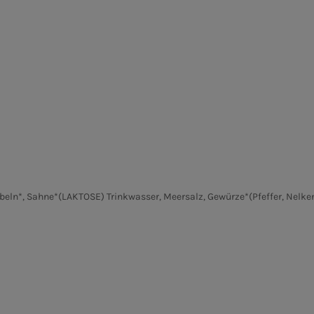
ebeln*, Sahne*(LAKTOSE)
Trinkwasser, Meersalz, Gewürze*(Pfeffer, Nelke