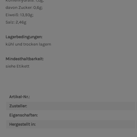
Kohlenhydrate: 1,0g;
davon Zucker: 0,6g;
Eiweiß: 13,93g;
Salz: 2,46g
Lagerbedingungen:
kühl und trocken lagern
Mindesthaltbarkeit:
siehe Etikett
Artikel-Nr.:
Zusteller:
Eigenschaften:
Hergestellt in: