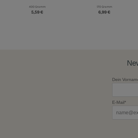
400 Gramm
170 Gramm
5,59 €
6,99 €
New
Dein Vornam
E-Mail*