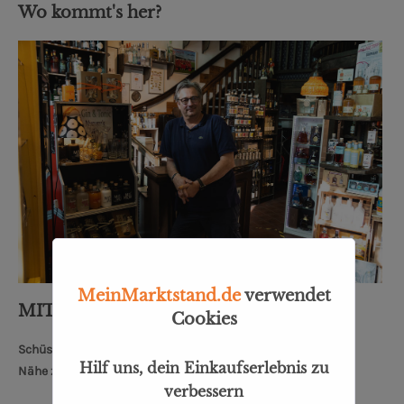
Wo kommt's her?
MeinMarktstand.de
verwendet
MITNIG - Julius Kalbhenn OHG
Cookies
Schüsselkorb 12, 28195 Bremen
Hilf uns, dein Einkaufserlebnis zu
Nähe zum Bremer Dom: 0,3 km
verbessern