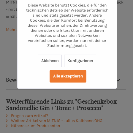
MITNIG bietet für jeden Gin-Liebhaber den richtigen Geschmack
Diese Website benutzt Cookies, die für den
- mit Bremer Note. Da alle Gin Sorten auch in kleiner Größe
technischen Betrieb der Website erforderlich
sind und stets gesetzt werden. Andere
erhältlich sind, bietet sich das Durchprobieren förmlich an!
Cookies, die den Komfort bei Benutzung
dieser Website erhöhen, der Direktwerbung
Mehr zu
MITNIG - KALBHENN OHG
dienen oder die Interaktion mit anderen
Websites und sozialen Netzwerken
vereinfachen sollen, werden nur mit deiner
Zustimmung gesetzt.
Ablehnen
Konfigurieren
Alle akzeptieren
Bewertung
Weiterführende Links zu "Geschenkebox
Sandonellie Gin + Tonic + Prosecco"
Fragen zum Artikel?
Weitere Artikel von MITNIG - Julius Kalbhenn OHG
Näheres zum Produzenten