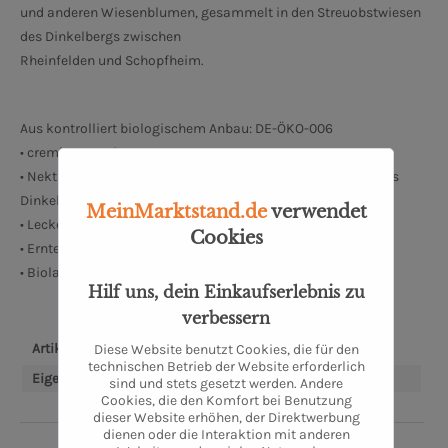
und anderen Wiesenblumen, gesammelt in den Streuobstwiesen
des Dinkelbergs zwischen
Rheinfelden und Schopfheim.
Aus kontrolliert biologischem Anbau: DE-ÖKO-006
• cremige Konsistenz
• Nektar von Frühblühern, Obstblüten und Wiesenblumen des
Dinkelbergs
MeinMarktstand.de
verwendet
• Lecker als Frühstückshonig oder zum Süßen von Speisen
Cookies
• Erntezeit: Mai
• Bioland Betrieb Nr.700406
Hilf uns, dein Einkaufserlebnis zu
verbessern
Artikel-Nr.:
SW10959.1
Diese Website benutzt Cookies, die für den
technischen Betrieb der Website erforderlich
Eigenschaften:
Bioland
sind und stets gesetzt werden. Andere
Cookies, die den Komfort bei Benutzung
dieser Website erhöhen, der Direktwerbung
dienen oder die Interaktion mit anderen