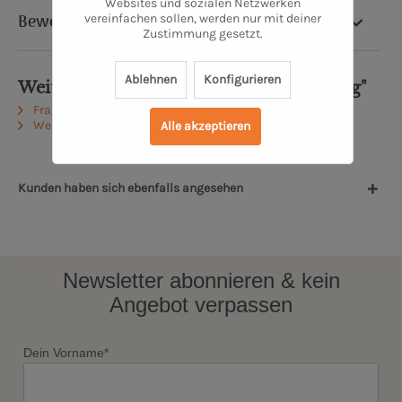
Websites und sozialen Netzwerken
Bewertung
vereinfachen sollen, werden nur mit deiner
Zustimmung gesetzt.
Ablehnen
Konfigurieren
Weiterführende Links zu "Frühjahrshonig"
Fragen zum Artikel?
Weitere Artikel von Beepresent
Alle akzeptieren
Kunden haben sich ebenfalls angesehen
Newsletter abonnieren & kein
Angebot verpassen
Dein Vorname*