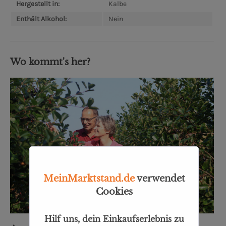
Hergestellt in:
Kalbe
Enthält Alkohol:
Nein
Wo kommt's her?
MeinMarktstand.de
verwendet
Cookies
Hilf uns, dein Einkaufserlebnis zu