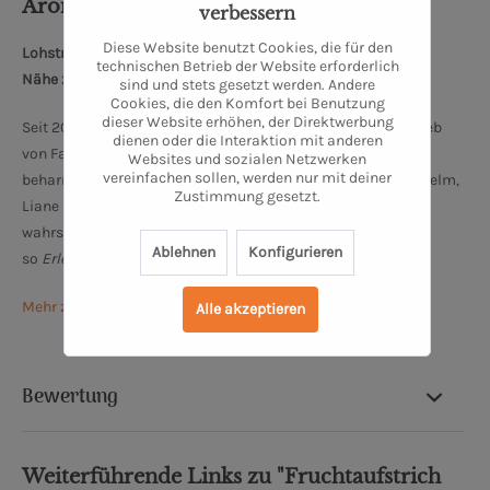
Aronia - Erlesenes aus dem Ostetal
verbessern
Diese Website benutzt Cookies, die für den
Lohstraße 2, 27419 Kalbe
technischen Betrieb der Website erforderlich
Nähe zum Bremer Dom: 68 km
sind und stets gesetzt werden. Andere
Cookies, die den Komfort bei Benutzung
dieser Website erhöhen, der Direktwerbung
Seit 2015 gehört zu dem landwirtschaftlichen Familienbetrieb
dienen oder die Interaktion mit anderen
von Familie Duden eine kleine Aroniaplantage. Diese in
Websites und sozialen Netzwerken
vereinfachen sollen, werden nur mit deiner
beharrlicher Handarbeit gepflanzten Sträucher pflegen Wilhelm,
Zustimmung gesetzt.
Liane und Junior Marius mit viel Leidenschaft. In dieser, im
wahrsten Sinne des Wortes kleinen
Manufaktur,
entsteht
Ablehnen
Konfigurieren
so
Erlesenes aus dem Ostetal.
Mehr zu Aronia Ostetal
Alle akzeptieren
Bewertung
Weiterführende Links zu "Fruchtaufstrich