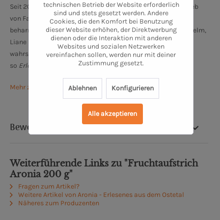
technischen Betrieb der Website erforderlich
Seit 2015 gehört zu dem landwirtschaftlichen Familienbetrieb
sind und stets gesetzt werden. Andere
von Familie Duden eine kleine Aroniaplantage. Diese in
Cookies, die den Komfort bei Benutzung
dieser Website erhöhen, der Direktwerbung
beharrlicher Handarbeit gepflanzten Sträucher pflegen Wilhelm,
dienen oder die Interaktion mit anderen
Liane und Junior Marius mit viel Leidenschaft. In dieser, im
Websites und sozialen Netzwerken
wahrsten Sinne des Wortes kleinen
Manufaktur,
entsteht
vereinfachen sollen, werden nur mit deiner
Zustimmung gesetzt.
so
Erlesenes aus dem Ostetal.
Mehr zu Aronia Ostetal
Ablehnen
Konfigurieren
Alle akzeptieren
Bewertung
Weiterführende Links zu "Fruchtaufstrich
Aronia 200 g"
Fragen zum Artikel?
Weitere Artikel von Aronia - Erlesenes aus dem Ostetal
Näheres zum Produzenten