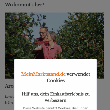
Wo kommt's her?
MeinMarktstand.de
verwendet
Cookies
Aronia - Erlesenes aus dem Ostetal
Hilf uns, dein Einkaufserlebnis zu
Lohstraße 2, 27419 Kalbe
verbessern
Nähe zum Bremer Dom: 68 km
Diese Website benutzt Cookies, die für den