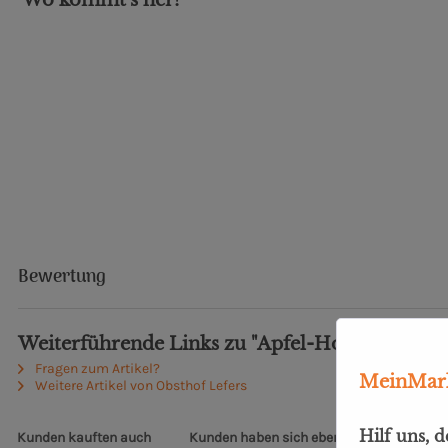
Bewertung
Weiterführende Links zu "Apfel-Holunderblüt
Fragen zum Artikel?
MeinMark
Weitere Artikel von Obsthof Lefers
Hilf uns, 
Kunden kauften auch
Kunden haben sich ebenfalls angesehen