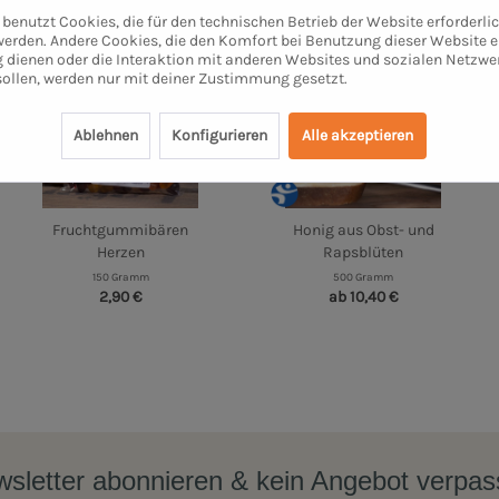
benutzt Cookies, die für den technischen Betrieb der Website erforderli
 werden. Andere Cookies, die den Komfort bei Benutzung dieser Website e
 dienen oder die Interaktion mit anderen Websites und sozialen Netzwe
sollen, werden nur mit deiner Zustimmung gesetzt.
Ablehnen
Konfigurieren
Alle akzeptieren
Fruchtgummibären
Honig aus Obst- und
Herzen
Rapsblüten
150 Gramm
500 Gramm
2,90 €
ab 10,40 €
sletter abonnieren & kein Angebot verpa