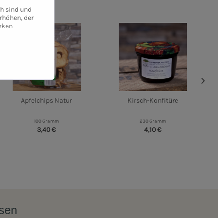
ch sind und
rhöhen, der
rken
Apfelchips Natur
Kirsch-Konfitüre
100 Gramm
230 Gramm
3,40 €
4,10 €
ssen