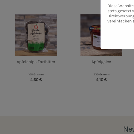
Diese Website 
stets gesetzt
Direktwerbung
vereinfachen 
Apfelchips Zartbitter
Apfelgelee
100 Gramm
230 Gramm
4,60 €
4,10 €
New