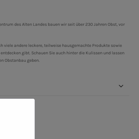
rum des Alten Landes bauen wir seit über 230 Jahren Obst, vor
ch viele andere leckere, teilweise hausgemachte Produkte sowie
ntdecken gibt. Schauen Sie auch hinter die Kulissen und lassen
den Obstanbau geben.