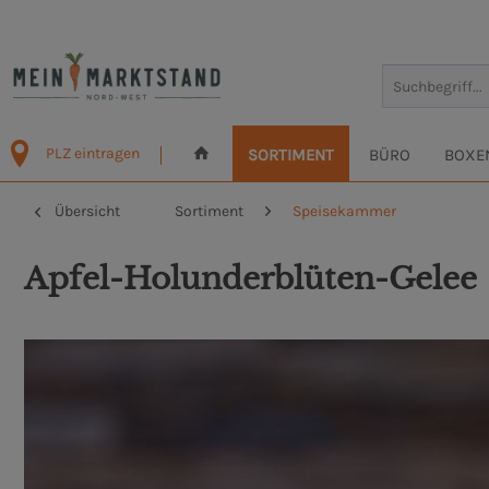
PLZ eintragen
SORTIMENT
BÜRO
BOXE
Übersicht
Sortiment
Speisekammer
Apfel-Holunderblüten-Gelee