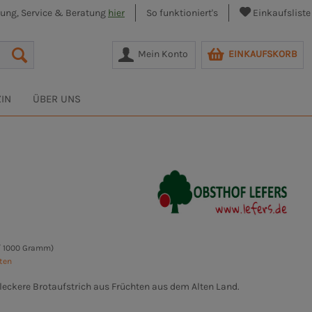
lung, Service & Beratung
hier
So funktioniert's
Einkaufsliste
Mein Konto
EINKAUFSKORB
IN
ÜBER UNS
/ 1000 Gramm)
sten
d leckere Brotaufstrich aus Früchten aus dem Alten Land.