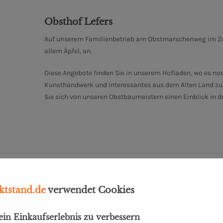
Obsthof Lefers
Auf unserem Familienbetrieb am Obstmarschenweg im Zent
allem Äpfel, an.
Diese Angebote finden Sie in unserem Hofladen, wo es no
Kunsthandwerk und Interessantes aus dem Alten Land zu e
Sie sich von unseren Obstbaumeistern einen Einblick in 
en-Gelee"
tstand.de
verwendet Cookies
dein Einkaufserlebnis zu verbessern