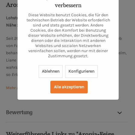
Aronia - Erlesenes aus dem Ostetal
verbessern
Diese Website benutzt Cookies, die für den
Lohstraße 2, 27419 Kalbe
technischen Betrieb der Website erforderlich
sind und stets gesetzt werden. Andere
Nähe zum Bremer Dom: 68 km
Cookies, die den Komfort bei Benutzung
dieser Website erhöhen, der Direktwerbung
Seit 2015 gehört zu dem landwirtschaftlichen Familienbetrieb
dienen oder die Interaktion mit anderen
Websites und sozialen Netzwerken
von Familie Duden eine kleine Aroniaplantage. Diese in
vereinfachen sollen, werden nur mit deiner
beharrlicher Handarbeit gepflanzten Sträucher pflegen Wilhelm,
Zustimmung gesetzt.
Liane und Junior Marius mit viel Leidenschaft. In dieser, im
wahrsten Sinne des Wortes kleinen
Manufaktur,
entsteht
Ablehnen
Konfigurieren
so
Erlesenes aus dem Ostetal.
Alle akzeptieren
Mehr zu Aronia Ostetal
Bewertung
Weiterführende Links zu "Aronia-Feige