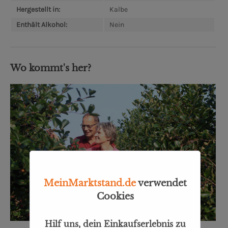
Hergestellt in:
Kalbe
Enthält Alkohol:
Nein
Wo kommt's her?
MeinMarktstand.de
verwendet
Cookies
Hilf uns, dein Einkaufserlebnis zu