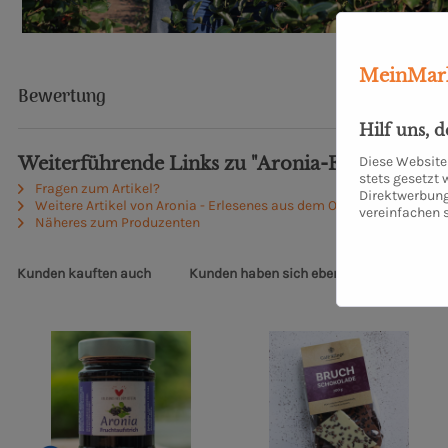
MeinMark
Bewertung
Hilf uns, 
Weiterführende Links zu "Aronia-Feige Chutne
Diese Website 
stets gesetzt
Fragen zum Artikel?
Direktwerbung
Weitere Artikel von Aronia - Erlesenes aus dem Ostetal
vereinfachen 
Näheres zum Produzenten
Kunden kauften auch
Kunden haben sich ebenfalls angesehen