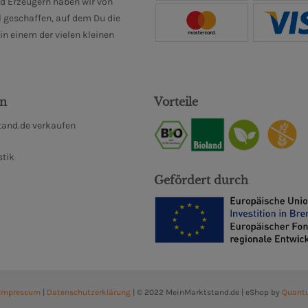
d Erzeugern haben wir von
 geschaffen, auf dem Du die
n einem der vielen kleinen
en
Vorteile
and.de verkaufen
stik
Gefördert durch
Impressum
|
Datenschutzerklärung
| © 2022 MeinMarktstand.de | eShop by
Quant