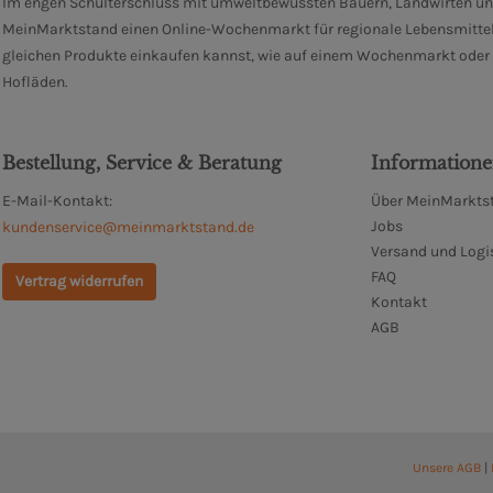
Im engen Schulterschluss mit umweltbewussten Bauern, Landwirten un
MeinMarktstand einen Online-Wochenmarkt für regionale Lebensmittel
gleichen Produkte einkaufen kannst, wie auf einem Wochenmarkt oder i
Hofläden.
Bestellung, Service & Beratung
Information
E-Mail-Kontakt:
Über MeinMarktst
Jobs
kundenservice@meinmarktstand.de
Versand und Logi
FAQ
Vertrag widerrufen
Kontakt
AGB
Unsere AGB
|