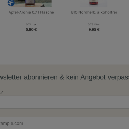
Apfel-Aronia 0,7 l Flasche
BIO Nordherb, alkoholfrei
0.7 Liter
0.75 Liter
5,90 €
9,95 €
sletter abonnieren & kein Angebot verpa
e*