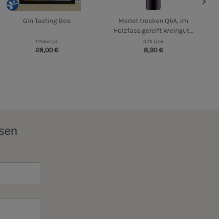
Gin Tasting Box
Merlot trocken QbA, im
Holzfass gereift Weingut...
1 Paket(e)
0.75 Liter
28,00 €
8,90 €
ssen