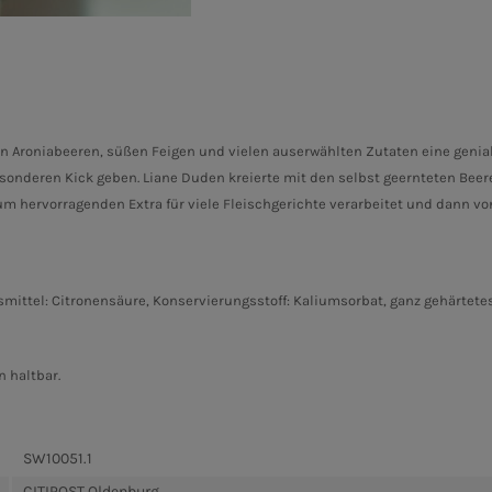
 Aroniabeeren, süßen Feigen und vielen auserwählten Zutaten eine genia
sonderen Kick geben. Liane Duden kreierte mit den selbst geernteten Beere
um hervorragenden Extra für viele Fleischgerichte verarbeitet und dann von 
gsmittel: Citronensäure, Konservierungsstoff: Kaliumsorbat, ganz gehärtete
 haltbar.
SW10051.1
CITIPOST Oldenburg