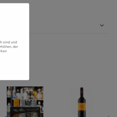
ch sind und
rhöhen, der
rken