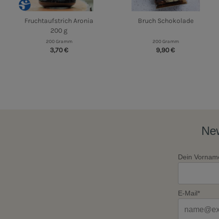
Fruchtaufstrich Aronia
Bruch Schokolade
200 g
200 Gramm
200 Gramm
3,70 €
9,90 €
New
Dein Vornam
E-Mail*