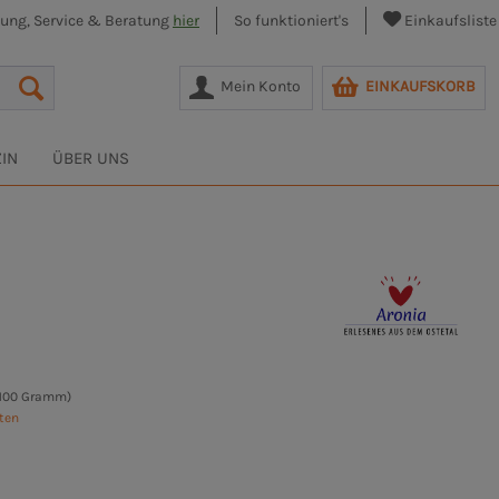
lung, Service & Beratung
hier
So funktioniert's
Einkaufsliste
Mein Konto
EINKAUFSKORB
IN
ÜBER UNS
 100 Gramm)
sten