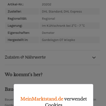
Artikel-Nr.:
20202
Zusteller:
DHL Standard, DHL Express
Regionalität:
Regional
Lagerung:
Im Kühlschrank bei 2°C - 7 °C
Eigenschaften:
Demeter
Hergestellt in:
Gardelegen OT Wiepke
Zutaten & Nährwerte
Wo kommt's her?
Bauer Freigeist GmbH
MeinMarktstand.de
verwendet
Bauer Freigeist GmbH ist eine Molkerei und Käserei mit Sitz in
Cookies
Gardelegen OT Wiepke, Sachsen-Anhalt. Der Familienbetrieb