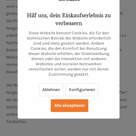
wird von Linda Becker und Tilmann Dreysse geführt und legt
großen Wert auf nachhaltige und ökologische Landwirtschaft.
Hilf uns, dein Einkaufserlebnis zu
Die Produkte werden nach strengen Demeter-Richtlinien
verbessern
hergestellt, was bedeutet, dass sie biologisch-dynamisch
Diese Website benutzt Cookies, die für den
arbeiten. Die Molkerei verarbeitet die eigene Bio-Weidemilch zu
technischen Betrieb der Website erforderlich
hochwertigen Produkten wie Quark, Joghurt und Käse.
sind und stets gesetzt werden. Andere
Cookies, die den Komfort bei Benutzung
Besonders hervorzuheben ist, dass die Milch direkt nach dem
dieser Website erhöhen, der Direktwerbung
Melken weiterverarbeitet wird, ohne Pasteurisierung oder
dienen oder die Interaktion mit anderen
Websites und sozialen Netzwerken
Homogenisierung, um einen natürlichen Geschmack zu
vereinfachen sollen, werden nur mit deiner
bewahren.
Zustimmung gesetzt.
Der Betrieb bietet unter anderem verschiedene handwerklich
Ablehnen
Konfigurieren
hergestellte Käseprodukte, darunter den „DEMETER Brie Pfeffer“,
der durch die Kombination von cremigem Brie und Pfefferwürze
Alle akzeptieren
besticht. Bauer Freigeist setzt auf Qualität und Regionalität und
verbindet traditionelle Handwerkskunst mit innovativen
Produkten.