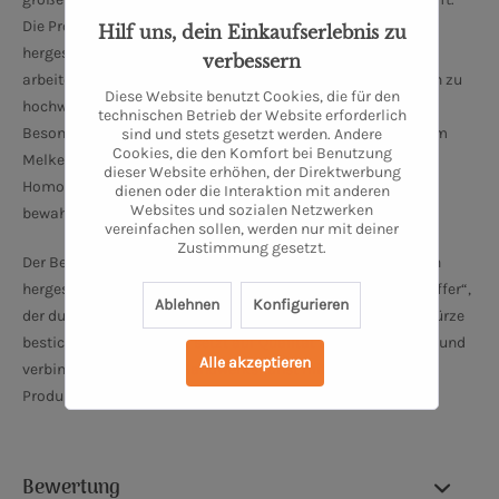
Die Produkte werden nach strengen Demeter-Richtlinien
Hilf uns, dein Einkaufserlebnis zu
hergestellt, was bedeutet, dass sie biologisch-dynamisch
verbessern
arbeiten. Die Molkerei verarbeitet die eigene Bio-Weidemilch zu
Diese Website benutzt Cookies, die für den
hochwertigen Produkten wie Quark, Joghurt und Käse.
technischen Betrieb der Website erforderlich
Besonders hervorzuheben ist, dass die Milch direkt nach dem
sind und stets gesetzt werden. Andere
Cookies, die den Komfort bei Benutzung
Melken weiterverarbeitet wird, ohne Pasteurisierung oder
dieser Website erhöhen, der Direktwerbung
Homogenisierung, um einen natürlichen Geschmack zu
dienen oder die Interaktion mit anderen
Websites und sozialen Netzwerken
bewahren.
vereinfachen sollen, werden nur mit deiner
Zustimmung gesetzt.
Der Betrieb bietet unter anderem verschiedene handwerklich
hergestellte Käseprodukte, darunter den „DEMETER Brie Pfeffer“,
Ablehnen
Konfigurieren
der durch die Kombination von cremigem Brie und Pfefferwürze
besticht. Bauer Freigeist setzt auf Qualität und Regionalität und
Alle akzeptieren
verbindet traditionelle Handwerkskunst mit innovativen
Produkten.
Bewertung