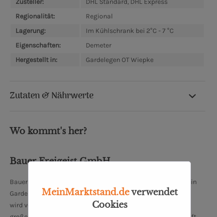
Zusteller:
DHL Standard, DHL Express
Regionalität:
Regional
Lagerung:
Im Kühlschrank bei 2°C - 7 °C
Eigenschaften:
Demeter
Hergestellt in:
Gardelegen OT Wiepke
Zutaten & Nährwerte
Wo kommt's her?
Bauer Freigeist GmbH
Bauer Freigeist GmbH ist eine Molkerei und Käserei mit Sitz in
MeinMarktstand.de
verwendet
Gardelegen OT Wiepke, Sachsen-Anhalt. Der Familienbetrieb
Cookies
wird von Linda Becker und Tilmann Dreysse geführt und legt
großen Wert auf nachhaltige und ökologische Landwirtschaft.