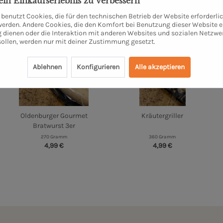
dein Einkaufserlebnis zu verbessern
benutzt Cookies, die für den technischen Betrieb der Website erforderli
 werden. Andere Cookies, die den Komfort bei Benutzung dieser Website e
 dienen oder die Interaktion mit anderen Websites und sozialen Netzwe
sollen, werden nur mit deiner Zustimmung gesetzt.
Ablehnen
Konfigurieren
Alle akzeptieren
Oldenburger Gourmet
Kräutergriller
Bratwurst 3er
270 Gramm
360 Gramm
4,99 €
4,99 €