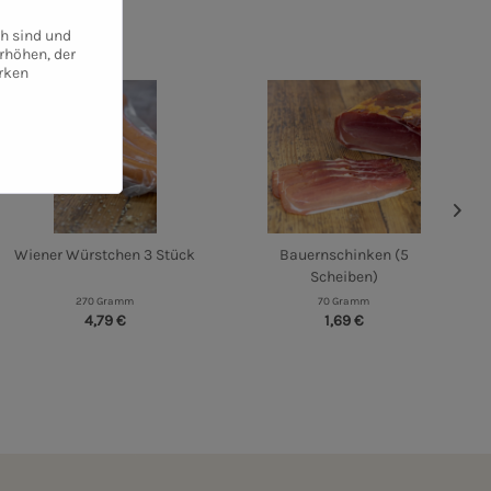
ch sind und
rhöhen, der
rken
Wiener Würstchen 3 Stück
Bauernschinken (5
Scheiben)
270 Gramm
70 Gramm
4,79 €
1,69 €