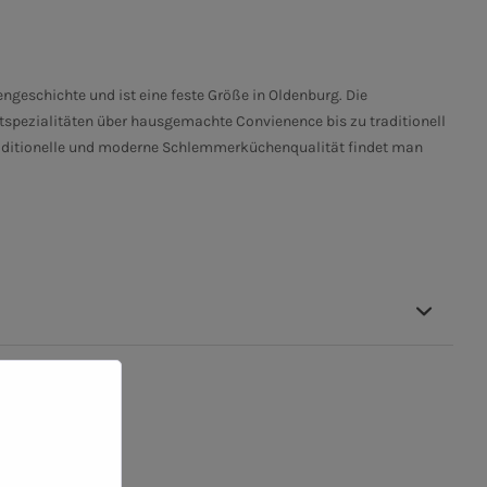
engeschichte und ist eine feste Größe in Oldenburg. Die
tspezialitäten über hausgemachte Convienence bis zu traditionell
raditionelle und moderne Schlemmerküchenqualität findet man