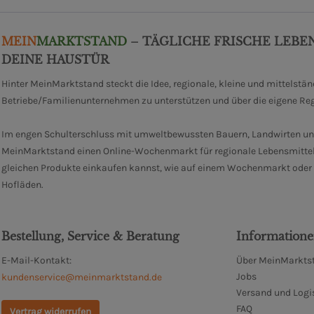
MEIN
MARKTSTAND
– TÄGLICHE FRISCHE LEBE
DEINE HAUSTÜR
Hinter MeinMarktstand steckt die Idee, regionale, kleine und mittelstä
Betriebe/Familienunternehmen zu unterstützen und über die eigene Re
Im engen Schulterschluss mit umweltbewussten Bauern, Landwirten un
MeinMarktstand einen Online-Wochenmarkt für regionale Lebensmittel
gleichen Produkte einkaufen kannst, wie auf einem Wochenmarkt oder i
Hofläden.
Bestellung, Service & Beratung
Information
E-Mail-Kontakt:
Über MeinMarktst
Jobs
kundenservice@meinmarktstand.de
Versand und Logi
FAQ
Vertrag widerrufen