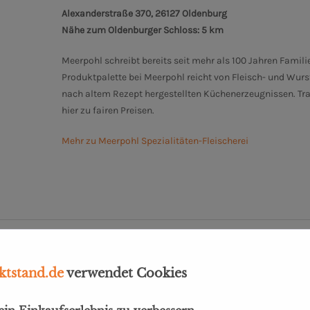
Alexanderstraße 370, 26127 Oldenburg
Nähe zum Oldenburger Schloss: 5 km
Meerpohl schreibt bereits seit mehr als 100 Jahren Famili
Produktpalette bei Meerpohl reicht von Fleisch- und Wurs
nach altem Rezept hergestellten Küchenerzeugnissen. T
hier zu fairen Preisen.
Mehr zu Meerpohl Spezialitäten-Fleischerei
ket"
tstand.de
verwendet Cookies