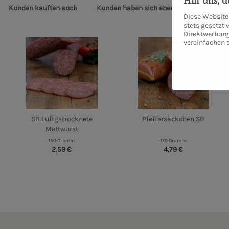
Hilf uns, 
Kunden kauften auch
Kunden haben sich ebenfalls angesehen
Diese Website 
stets gesetzt
Direktwerbung
vereinfachen 
SB Luftgetrocknete
Pfeffersäckchen SB
Mettwurst
150 Gramm
170 Gramm
2,59 €
4,79 €