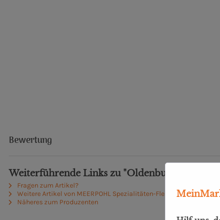
Bewertung
Weiterführende Links zu "Oldenburger Grillpa
Fragen zum Artikel?
MeinMark
Weitere Artikel von MEERPOHL Spezialitäten-Fleischerei GmbH
Näheres zum Produzenten