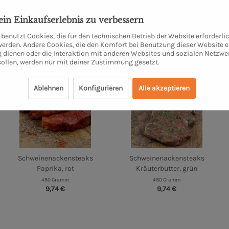
dein Einkaufserlebnis zu verbessern
benutzt Cookies, die für den technischen Betrieb der Website erforderli
 werden. Andere Cookies, die den Komfort bei Benutzung dieser Website e
 dienen oder die Interaktion mit anderen Websites und sozialen Netzwe
sollen, werden nur mit deiner Zustimmung gesetzt.
Ablehnen
Konfigurieren
Alle akzeptieren
Schweinenackensteaks
Schweinenackensteaks
Paprika, rot
Kräuterbutter, grün
480 Gramm
480 Gramm
9,74 €
9,74 €