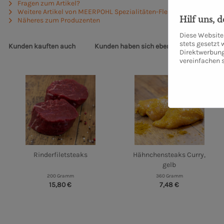
Fragen zum Artikel?
Weitere Artikel von MEERPOHL Spezialitäten-Fleischerei GmbH
Hilf uns, 
Näheres zum Produzenten
Diese Website 
stets gesetzt
Kunden kauften auch
Kunden haben sich ebenfalls angesehen
Direktwerbung
vereinfachen 
Rinderfiletsteaks
Hähnchensteaks Curry,
gelb
200 Gramm
360 Gramm
15,80 €
7,48 €