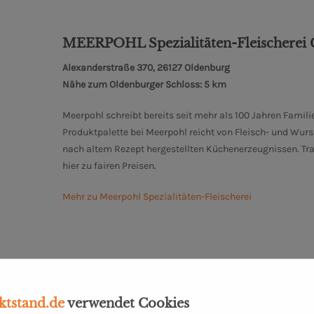
MEERPOHL Spezialitäten-Fleischere
Alexanderstraße 370, 26127 Oldenburg
Nähe zum Oldenburger Schloss: 5 km
Meerpohl schreibt bereits seit mehr als 100 Jahren Famili
Produktpalette bei Meerpohl reicht von Fleisch- und Wurs
nach altem Rezept hergestellten Küchenerzeugnissen. T
hier zu fairen Preisen.
Mehr zu Meerpohl Spezialitäten-Fleischerei
tstand.de
verwendet Cookies