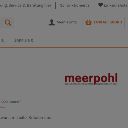
lung, Service & Beratung
hier
So funktioniert's
Einkaufsliste
Mein Konto
EINKAUFSKORB
IN
ÜBER UNS
/ 1000 Gramm)
sten
atwurst mit edler Kräuternote.