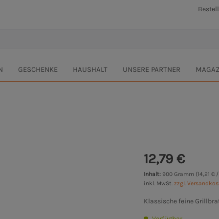
Bestel
N
GESCHENKE
HAUSHALT
UNSERE PARTNER
MAGAZ
12,79 €
Inhalt:
900 Gramm (14,21 € 
inkl. MwSt.
zzgl. Versandko
Klassische feine Grillbr
Verfügbar