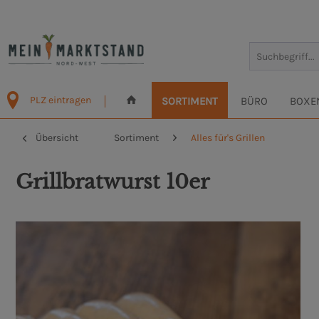
PLZ eintragen
SORTIMENT
BÜRO
BOXE
Übersicht
Sortiment
Alles für's Grillen
Grillbratwurst 10er