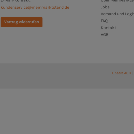
E-Mail-Kontakt:
Über MeinMarktst
Jobs
kundenservice@meinmarktstand.de
Versand und Logi
FAQ
Vertrag widerrufen
Kontakt
AGB
Unsere AGB
|