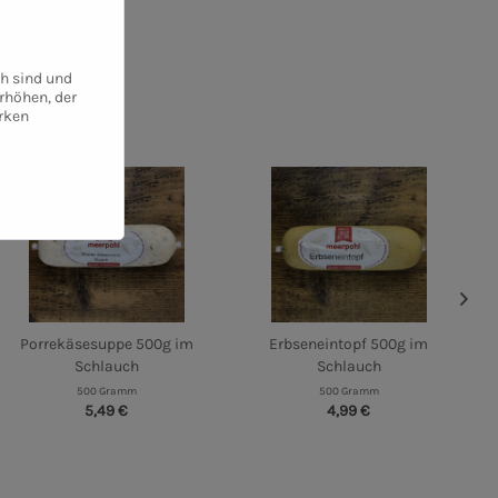
ch sind und
rhöhen, der
rken
Porrekäsesuppe 500g im
Erbseneintopf 500g im
Schlauch
Schlauch
500 Gramm
500 Gramm
5,49 €
4,99 €