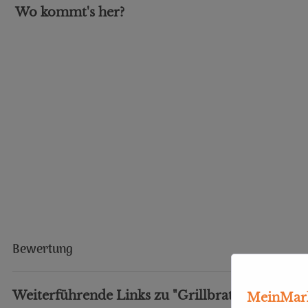
Wo kommt's her?
Bewertung
Weiterführende Links zu "Grillbratwurst 10er"
MeinMark