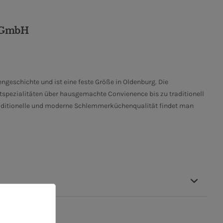
i GmbH
engeschichte und ist eine feste Größe in Oldenburg. Die
tspezialitäten über hausgemachte Convienence bis zu traditionell
raditionelle und moderne Schlemmerküchenqualität findet man