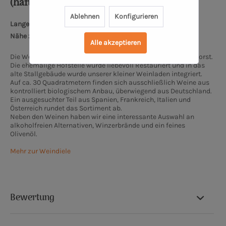
(haftungsbeschränkt)
Ablehnen
Konfigurieren
Lange Wischen 10, 26655 Westerstede
Nähe zum Oldenburger Schloss: 32 km
Alle akzeptieren
Die Weindiele® liegt am ruhigen Rand von Westerstede in Ihorst.
Die ehemalige Hofstelle wurde liebevoll Restauriert und in das
alte Stallgebäude wurde unserer kleiner Weinladen integriert.
Auf ca. 30 Quadratmetern finden sich ausschließlich Weine aus
kontrolliert biologischem Anbau, überwiegend aus Deutschland.
Ein ausgesuchter Teil aus Spanien, Frankreich, Italien und
Österreich rundet das Sortiment ab.
Neben den Weinen haben wir eine interessante Auswahl an
alkoholfreien Alternativen, Winzerbrände und ein feines
Olivenöl.
Mehr zur Weindiele
Bewertung