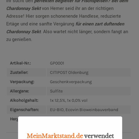
Ihr sucht den
perfekten Begleiter für Fischspeisen? Bei dem
Chardonnay Sekt
von Hemer seid ihr an der richtigen
Adresse! Hier sorgen schonenende Handlese, reduzierte
Ertäge und eine sanfte Vergärung
für einen zart duftenden
Chardonnay Sekt
. Also wartet nicht länger, sondern fangt an
zu genießen.
Artikel-Nr.:
GP0001
Zusteller:
CITIPOST Oldenburg
Verpackung:
Geschenkverpackung
Allergene:
Sulfite
Alkoholgehalt:
1x 12,5%, 1x 0,0% vol
Eigenschaften:
EU-BIO, Ecovin Bioweinbauverband
Hergestellt in:
Deutschland
MeinMarktstand.de
verwendet