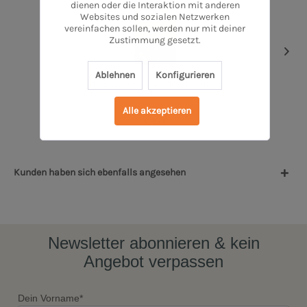
dienen oder die Interaktion mit anderen
Websites und sozialen Netzwerken
vereinfachen sollen, werden nur mit deiner
Zustimmung gesetzt.
Ablehnen
Konfigurieren
Edelbitterschokolade 70% Ingwer
Alle akzeptieren
1 Stück
4,95 €
Kunden haben sich ebenfalls angesehen
Newsletter abonnieren & kein
Angebot verpassen
Dein Vorname*