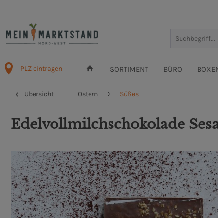
PLZ eintragen
SORTIMENT
BÜRO
BOXE
Übersicht
Ostern
Süßes
Edelvollmilchschokolade Se