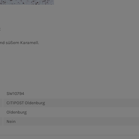
t
und süßem Karamell.
SW10794
CITIPOST Oldenburg
Oldenburg
Nein