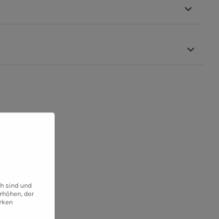
 angesehen
ch sind und
rhöhen, der
rken