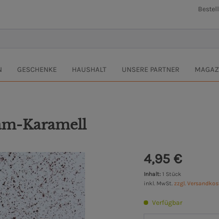
Bestel
N
GESCHENKE
HAUSHALT
UNSERE PARTNER
MAGAZ
sam-Karamell
4,95 €
Inhalt:
1 Stück
inkl. MwSt.
zzgl. Versandko
Verfügbar