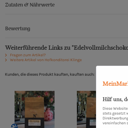
Zutaten & Nährwerte
Bewertung
Weiterführende Links zu "Edelvollmilchschok
Fragen zum Artikel?
Weitere Artikel von Hofkonditorei Klinge
Kunden, die dieses Produkt kauften, kauften auch:
2
Ähnlich
MeinMark
Hilf uns, 
Diese Website 
stets gesetzt
Direktwerbung
vereinfachen 