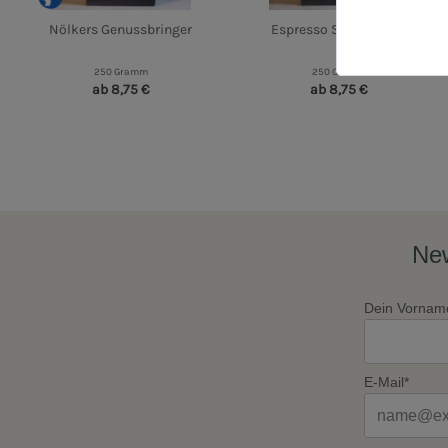
Nölkers Genussbringer
Espresso Sanfte Brise
250 Gramm
250 Gramm
ab 8,75 €
ab 8,75 €
New
Dein Vornam
E-Mail*