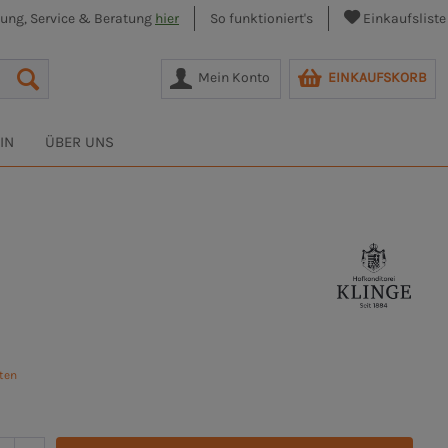
lung, Service & Beratung
hier
So funktioniert's
Einkaufsliste
Mein Konto
EINKAUFSKORB
IN
ÜBER UNS
sten