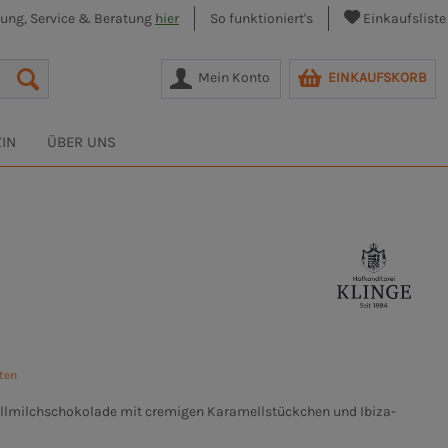
lung, Service & Beratung
hier
So funktioniert's
Einkaufsliste
Mein Konto
EINKAUFSKORB
IN
ÜBER UNS
sten
llmilchschokolade mit cremigen Karamellstückchen und Ibiza-