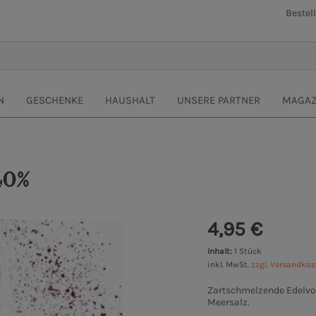
Bestel
N
GESCHENKE
HAUSHALT
UNSERE PARTNER
MAGAZ
40%
4,95 €
Inhalt:
1 Stück
inkl. MwSt.
zzgl. Versandko
Zartschmelzende Edelvo
Meersalz.