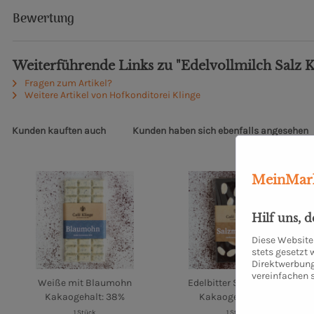
Bewertung
Weiterführende Links zu "Edelvollmilch Salz 
Fragen zum Artikel?
Weitere Artikel von Hofkonditorei Klinge
Kunden kauften auch
Kunden haben sich ebenfalls angesehen
MeinMark
Hilf uns, 
Diese Website 
stets gesetzt
Direktwerbung
vereinfachen 
Weiße mit Blaumohn
Edelbitter Salz Mandel
Kakaogehalt: 38%
Kakaogehalt 70%
1 Stück
1 Stück