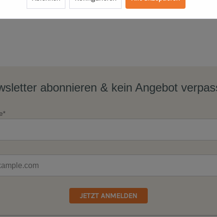
9,90 €
4,95 €
sletter abonnieren & kein Angebot verpa
e*
JETZT ANMELDEN