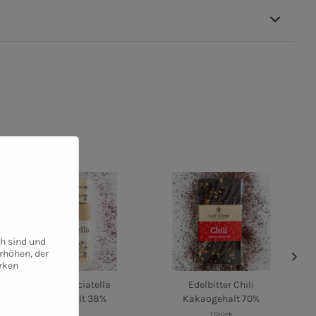
ch sind und
rhöhen, der
rken
Weiße Stracciatella
Edelbitter Chili
Kakaogehalt 38%
Kakaogehalt 70%
1 Stück
1 Stück