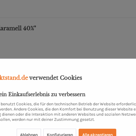
Karamell 40%"
tstand.de
verwendet Cookies
dein Einkaufserlebnis zu verbessern
benutzt Cookies, die für den technischen Betrieb der Website erforderli
 werden. Andere Cookies, die den Komfort bei Benutzung dieser Website e
 dienen oder die Interaktion mit anderen Websites und sozialen Netzwe
sollen, werden nur mit deiner Zustimmung gesetzt.
Bruch Schokolade
Edelvollmilchschokolade
40% mit Mandel
Ablehnen
Konfigurieren
Alle akzeptieren
200 Gramm
1 Stück