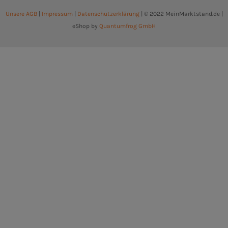
Unsere AGB
|
Impressum
|
Datenschutzerklärung
| © 2022 MeinMarktstand.de |
eShop by
Quantumfrog GmbH