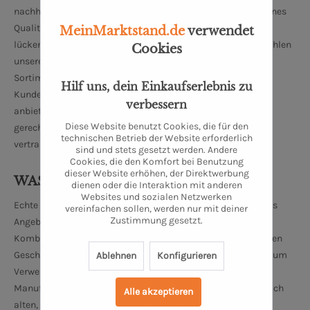
nachhaltige Kaffee- und Teekompositionen. Unser hauseigenes
Qualitätsmanagement garantiert zu jeder Erntephase eine
MeinMarktstand.de
verwendet
lückenlose Rückstandsprüfung. Während dieser Prüfung wählen
Cookies
unsere erfahrenen Mitarbeiter besondere Produkte für unser
Sortiment aus. Auf diese Art und Weise können wir unseren
Hilf uns, dein Einkaufserlebnis zu
Kunden die besten Kaffee- und Teesorten aus aller Welt
verbessern
anbieten. Um unseren hohen Qualitätsstandards dauerhaft
Diese Website benutzt Cookies, die für den
gerecht zu werden arbeiten wir eng und ausschließlich mit
technischen Betrieb der Website erforderlich
vertrauenswürdigen Zulieferern zusammen.
sind und stets gesetzt werden. Andere
Cookies, die den Komfort bei Benutzung
dieser Website erhöhen, der Direktwerbung
WAS BIETEN WIR AN?
dienen oder die Interaktion mit anderen
Websites und sozialen Netzwerken
Echte Raritäten und regionale Köstlichkeiten bestimmen das
vereinfachen sollen, werden nur mit deiner
Zustimmung gesetzt.
Angebot unserer Oldenburger Manufaktur. Einzigartige
Kombinationen, geprägt von Qualität und einem einzigartigen
Geschmackserlebnis, laden zum Entdecken, Genießen und zum
Ablehnen
Konfigurieren
Verweilen in unserer liebevoll eingerichteten Oldenburger
Manufaktur ein. Viele unserer hauseigenen Produkte sind nach
Alle akzeptieren
alten, traditionellen Rezepten gefertigt. Aromatisch und