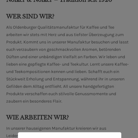
Nölker & Nölker – Tradition seit 1920
WER SIND WIR?
Als Oldenburger Qualitätsmanufaktur für Kaffee und Tee
arbeiten wir stets mit Herz und aus tiefster Überzeugung zum
Produkt. Kommt uns in unserer Manufaktur besuchen und lasst
euch verzaubern von geschmackvollen Aromen, betörenden
Düften und einer unbändigen Vielfalt an Farben. Wir leben und
lieben eine gepflegte Kaffee- und Teekultur. Lernt unsere Kaffee-
und Teekompositionen kennen und lieben. Schafft euch ein
Stückweit Erholung und Entspannung, während ihr in unseren
Gefilden dem Alltag entflieht. All unsere handgefertigten
Produkte verschaffen euch stilvolle Genussmomente und
zaubern ein besonderes Flair.
WIE ARBEITEN WIR?
In unserer hauseigenen Manufaktur kreieren wir aus
Leidenschaft, Überzeugung und aus Liebe zum Produkt