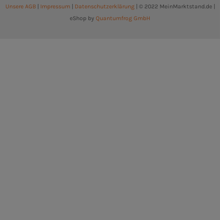
Unsere AGB
|
Impressum
|
Datenschutzerklärung
| © 2022 MeinMarktstand.de |
eShop by
Quantumfrog GmbH