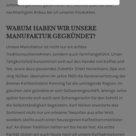
schonend geröstet, garantieren wir höchste Qualität aus
nachhaltigem Anbau bei all unseren Produkten.
WARUM HABEN WIR UNSERE
MANUFAKTUR GEGRÜNDET?
Unsere Manufaktur ist nicht nur ein echtes
Traditionsunternehmen, sondern auch familiengeführt. Unser
Tätigkeitsfeld konzentriert sich auf den Handel mit Kaffee und
Tee, sowie dazu passendes Zubehör. Eilert Heinemann, Opa von
Jörg Nölker, übernahm im Jahre 1920 die Generalvertretung der
Bremer Kaffeerösterei Ronning für die umliegende Region. Im
gleichen Jahr gründete er sein Süßwarengeschäft. Wenige Jahre
später konnte sich auch sein Schwiegersohn für den Schritt in
die Selbstständigkeit begeistern. Karl Nölker erweiterte das
Sortiment nicht nur um erlesene Teesorten aus aller Welt,
sondern stellte auch einen hauseigenen Kaffeetrommelröster
auf. An dieser Tradition halten wir bis heute fest. Als echte
Rarität rösten wir auch heute noch all unsere Kaffeekreationen