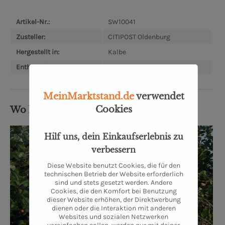
Artikel-Nr.:
SW10041
Zusteller:
CITIPOST Oldenburg
Hergestellt in:
Kalbe
Enthält Alkohol:
Nein
MeinMarktstand.de
verwendet
Cookies
Wo kommt's her?
Hilf uns, dein Einkaufserlebnis zu
verbessern
Diese Website benutzt Cookies, die für den
technischen Betrieb der Website erforderlich
sind und stets gesetzt werden. Andere
Cookies, die den Komfort bei Benutzung
dieser Website erhöhen, der Direktwerbung
dienen oder die Interaktion mit anderen
Websites und sozialen Netzwerken