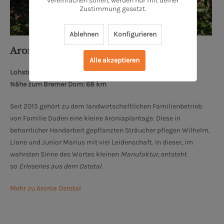
vereinfachen sollen, werden nur mit deiner
Zustimmung gesetzt.
Ablehnen
Konfigurieren
Aronia - Erlesenes aus dem Ostetal
Alle akzeptieren
Lohstraße 2, 27419 Kalbe
Nähe zum Bremer Dom: 68 km
Seit 2015 gehört zu dem landwirtschaftlichen Familienbetrieb
von Familie Duden eine kleine Aroniaplantage. Diese in
beharrlicher Handarbeit gepflanzten Sträucher pflegen Wilhelm,
Liane und Junior Marius mit viel Leidenschaft. In dieser, im
wahrsten Sinne des Wortes kleinen
Manufaktur,
entsteht
so
Erlesenes aus dem Ostetal.
Mehr zu Aronia Ostetal