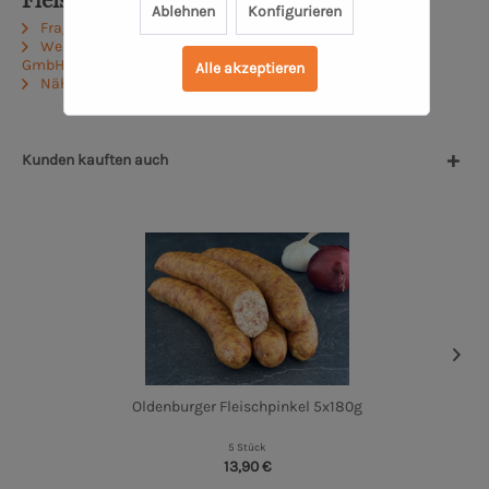
Fleischpinkel 3x180g"
Ablehnen
Konfigurieren
Fragen zum Artikel?
Weitere Artikel von MEERPOHL Spezialitäten-Fleischerei
GmbH
Alle akzeptieren
Näheres zum Produzenten
Kunden kauften auch
Oldenburger Fleischpinkel 5x180g
5 Stück
13,90 €