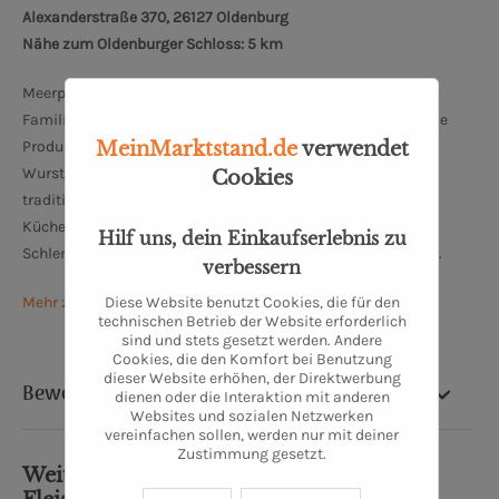
Alexanderstraße 370, 26127 Oldenburg
Nähe zum Oldenburger Schloss: 5 km
Meerpohl schreibt bereits seit mehr als 100 Jahren
Familiengeschichte und ist eine feste Größe in Oldenburg. Die
MeinMarktstand.de
verwendet
Produktpalette bei Meerpohl reicht von Fleisch- und
Wurstspezialitäten über hausgemachte Convienence bis zu
Cookies
traditionell nach altem Rezept hergestellten
Küchenerzeugnissen. Traditionelle und moderne
Hilf uns, dein Einkaufserlebnis zu
Schlemmerküchenqualität findet man hier zu fairen Preisen.
verbessern
Diese Website benutzt Cookies, die für den
Mehr zu Meerpohl Spezialitäten-Fleischerei
technischen Betrieb der Website erforderlich
sind und stets gesetzt werden. Andere
Cookies, die den Komfort bei Benutzung
dieser Website erhöhen, der Direktwerbung
Bewertung
dienen oder die Interaktion mit anderen
Websites und sozialen Netzwerken
vereinfachen sollen, werden nur mit deiner
Zustimmung gesetzt.
Weiterführende Links zu "Oldenburger