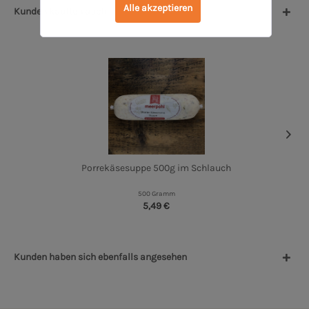
Alle akzeptieren
Kunden kauften auch
Porrekäsesuppe 500g im Schlauch
500 Gramm
5,49 €
Kunden haben sich ebenfalls angesehen