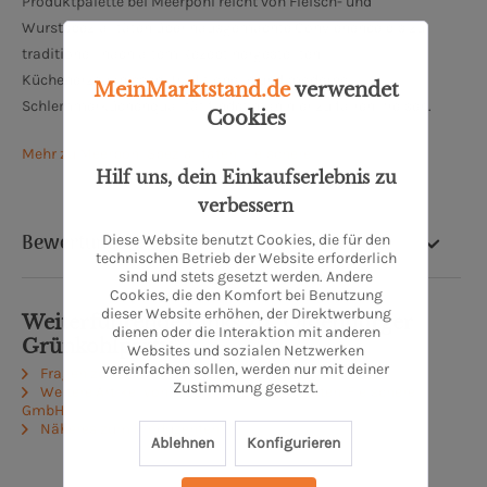
Produktpalette bei Meerpohl reicht von Fleisch- und
Wurstspezialitäten über hausgemachte Convienence bis zu
traditionell nach altem Rezept hergestellten
Küchenerzeugnissen. Traditionelle und moderne
MeinMarktstand.de
verwendet
Schlemmerküchenqualität findet man hier zu fairen Preisen.
Cookies
Mehr zu Meerpohl Spezialitäten-Fleischerei
Hilf uns, dein Einkaufserlebnis zu
verbessern
Bewertung
Diese Website benutzt Cookies, die für den
technischen Betrieb der Website erforderlich
sind und stets gesetzt werden. Andere
Cookies, die den Komfort bei Benutzung
dieser Website erhöhen, der Direktwerbung
Weiterführende Links zu "Oldenburger
dienen oder die Interaktion mit anderen
Grünkohlparty"
Websites und sozialen Netzwerken
vereinfachen sollen, werden nur mit deiner
Fragen zum Artikel?
Zustimmung gesetzt.
Weitere Artikel von MEERPOHL Spezialitäten-Fleischerei
GmbH
Näheres zum Produzenten
Ablehnen
Konfigurieren