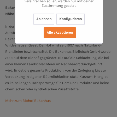
vereinfachen sollen, werden nur mit deiner
Zustimmung gesetzt.
Bakenhuser Esch 8, 26197 Großenkneten
Nähe zum Oldenburger Schloss: 34 km
Ablehnen
Konfigurieren
In der Nähe von Oldenburg und Bremen, 10 km nördlich des
Alle akzeptieren
Autobahndreiecks Ahlhorner Heide, befindet sich der Biohof
Bakenhus, ruhig und idyllisch gelegen im Naturpark
Wildeshauser Geest. Der Hof wird seit 1997 nach Naturland-
Richtlinien bewirtschaftet. Die Bakenhus Biofleisch GmbH wurde
2001 auf dem Biohof gegründet. Bis auf die Schlachtung, die bei
einer kleinen Landschlachterei im Nachbarort durchgeführt
wird, findet die gesamte Produktion, von der Zerlegung bis zur
Verpackung in eigenen Räumlichkeiten statt. Kurzum: Hier gibt
es keine langen Transportwege für Tiere und Produkte und keine
chemischen oder synthetischen Zusatzstoffe.
Mehr zum Biohof Bakenhus