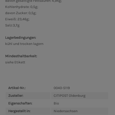
davon gesättigte Fettsäuren: 4,94g;
Kohlenhydrate: 0,5g;
davon Zucker: 0,5g;
Eiweiß: 23,46g;
Salz:3,7g
Lagerbedingungen:
kühl und trocken lagern
Mindesthaltbarkeit:
siehe Etikett
Artikel-Nr.:
0040-5119
Zusteller:
CITIPOST Oldenburg
Eigenschaften:
Bio
Hergestellt in:
Niedersachsen