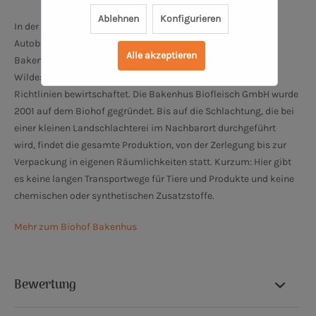
Ablehnen
Konfigurieren
In der Nähe von Oldenburg und Bremen, 10 km nördlich des
Autobahndreiecks Ahlhorner Heide, befindet sich der Biohof
Alle akzeptieren
Bakenhus, ruhig und idyllisch gelegen im Naturpark
Wildeshauser Geest. Der Hof wird seit 1997 nach Naturland-
Richtlinien bewirtschaftet. Die Bakenhus Biofleisch GmbH wurde
2001 auf dem Biohof gegründet. Bis auf die Schlachtung, die bei
einer kleinen Landschlachterei im Nachbarort durchgeführt
wird, findet die gesamte Produktion, von der Zerlegung bis zur
Verpackung in eigenen Räumlichkeiten statt. Kurzum: Hier gibt
es keine langen Transportwege für Tiere und Produkte und keine
chemischen oder synthetischen Zusatzstoffe.
Mehr zum Biohof Bakenhus
Bewertung