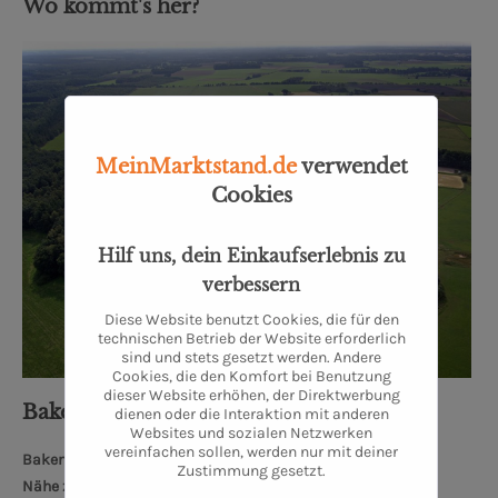
Wo kommt's her?
MeinMarktstand.de
verwendet
Cookies
Hilf uns, dein Einkaufserlebnis zu
verbessern
Diese Website benutzt Cookies, die für den
technischen Betrieb der Website erforderlich
sind und stets gesetzt werden. Andere
Cookies, die den Komfort bei Benutzung
dieser Website erhöhen, der Direktwerbung
Bakenhus Biofleisch GmbH
dienen oder die Interaktion mit anderen
Websites und sozialen Netzwerken
vereinfachen sollen, werden nur mit deiner
Bakenhuser Esch 8, 26197 Großenkneten
Zustimmung gesetzt.
Nähe zum Oldenburger Schloss: 34 km