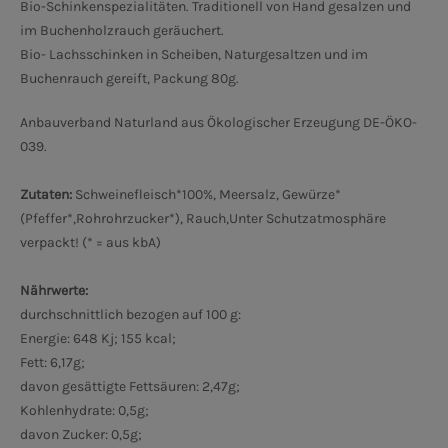
Bio-Schinkenspezialitäten. Traditionell von Hand gesalzen und
im Buchenholzrauch geräuchert.
Bio- Lachsschinken in Scheiben, Naturgesaltzen und im
Buchenrauch gereift, Packung 80g.
Anbauverband Naturland
aus Ökologischer Erzeugung DE-ÖKO-
039.
Zutaten:
Schweinefleisch*100%, Meersalz, Gewürze*
(Pfeffer*,Rohrohrzucker*), Rauch,Unter Schutzatmosphäre
verpackt! (* = aus kbA)
Nährwerte:
durchschnittlich bezogen auf 100 g:
Energie: 648 Kj; 155 kcal;
Fett: 6,17g;
davon gesättigte Fettsäuren: 2,47g;
Kohlenhydrate: 0,5g;
davon Zucker: 0,5g;