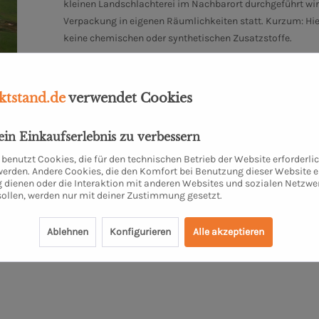
kleinen Landschlachterei im Nachbarort durchgeführt wir
Verpackung in eigenen Räumlichkeiten statt. Kurzum: Hier
keine chemischen oder synthetischen Zusatzstoffe.
Mehr zum Biohof Bakenhus
tstand.de
verwendet Cookies
dein Einkaufserlebnis zu verbessern
benutzt Cookies, die für den technischen Betrieb der Website erforderli
 werden. Andere Cookies, die den Komfort bei Benutzung dieser Website e
 dienen oder die Interaktion mit anderen Websites und sozialen Netzwe
sollen, werden nur mit deiner Zustimmung gesetzt.
fein"
Ablehnen
Konfigurieren
Alle akzeptieren