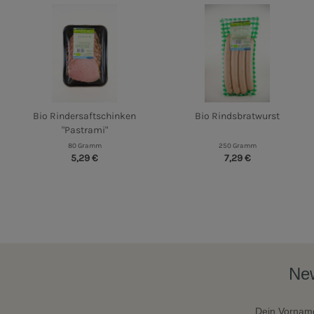
Bio Rindersaftschinken
Bio Rindsbratwurst
"Pastrami"
80 Gramm
250 Gramm
5,29 €
7,29 €
New
Dein Vornam