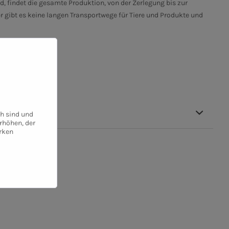
d, findet die gesamte Produktion, von der Zerlegung bis zur
 gibt es keine langen Transportwege für Tiere und Produkte und
ch sind und
rhöhen, der
rken