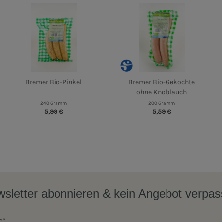
Bremer Bio-Pinkel
Bremer Bio-Gekochte
ohne Knoblauch
240 Gramm
200 Gramm
5,99 €
5,59 €
sletter abonnieren & kein Angebot verpa
e*