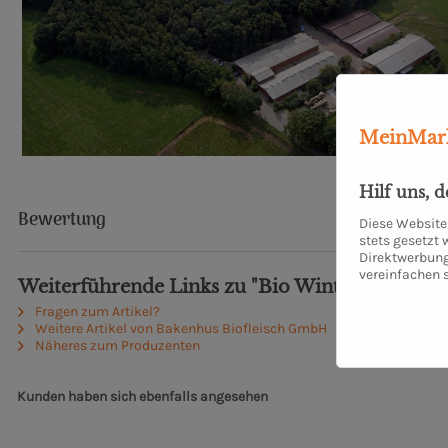
MeinMark
Hilf uns, 
Bewertung
Diese Website 
stets gesetzt
Direktwerbung
vereinfachen 
Weiterführende Links zu "Bio Winterbratwurst 
Fragen zum Artikel?
Weitere Artikel von Bakenhus Biofleisch GmbH
Näheres zum Produzenten
Kunden haben sich ebenfalls angesehen