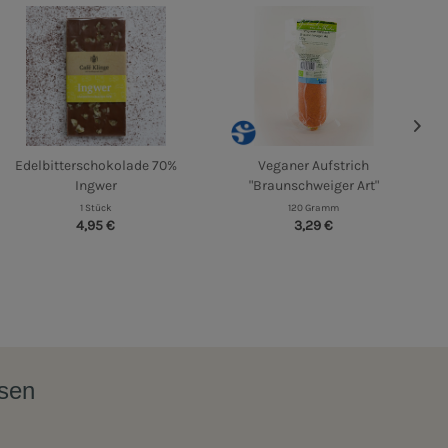
Edelbitterschokolade 70%
Veganer Aufstrich
Ingwer
"Braunschweiger Art"
1 Stück
120 Gramm
4,95 €
3,29 €
ssen