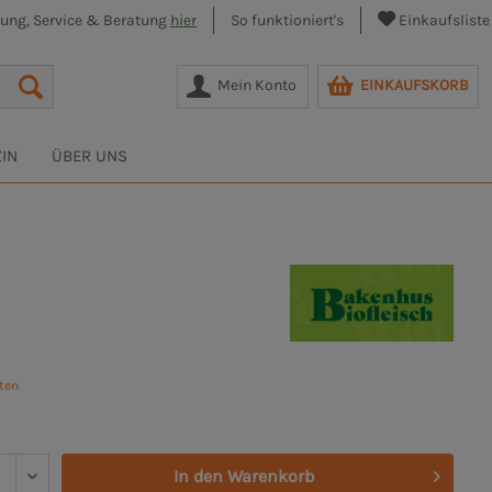
lung, Service & Beratung
hier
So funktioniert's
Einkaufsliste
Mein Konto
EINKAUFSKORB
IN
ÜBER UNS
sten
In den
Warenkorb