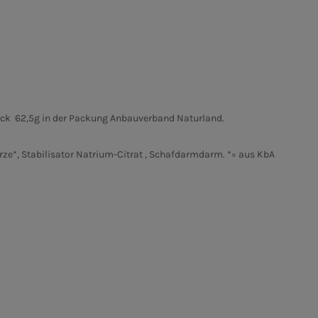
ück 62,5g in der Packung
Anbauverband Naturland.
ze*, Stabilisator Natrium-Citrat , Schafdarmdarm.
*= aus KbA