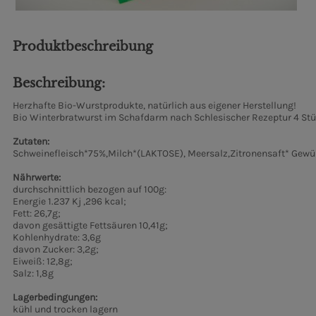
Produktbeschreibung
Beschreibung:
Herzhafte Bio-Wurstprodukte, natürlich aus eigener Herstellung!
Bio Winterbratwurst im Schafdarm nach Schlesischer Rezeptur 4 St
Zutaten:
Schweinefleisch*75%,Milch*(LAKTOSE), Meersalz,Zitronensaft* Gewür
Nährwerte:
durchschnittlich bezogen auf 100g:
Energie 1.237 Kj ,296 kcal;
Fett: 26,7g;
davon gesättigte Fettsäuren 10,41g;
Kohlenhydrate: 3,6g
davon Zucker: 3,2g;
Eiweiß: 12,8g;
Salz: 1,8g
Lagerbedingungen:
kühl und trocken lagern