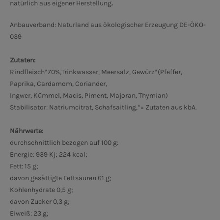
natürlich aus eigener Herstellung
.
Anbauverband: Naturland
aus ökologischer Erzeugung DE-ÖKO-
039
Zutaten:
Rindfleisch*70%,Trinkwasser, Meersalz, Gewürz*(Pfeffer,
Paprika, Cardamom, Coriander,
Ingwer, Kümmel, Macis, Piment, Majoran, Thymian)
Stabilisator: Natriumcitrat, Schafsaitling,
*= Zutaten aus kbA.
Nährwerte:
durchschnittlich bezogen auf 100 g:
Energie: 939 Kj; 224 kcal;
Fett: 15 g;
davon gesättigte Fettsäuren 61 g;
Kohlenhydrate 0,5 g;
davon Zucker 0,3 g;
Eiweiß: 23 g;