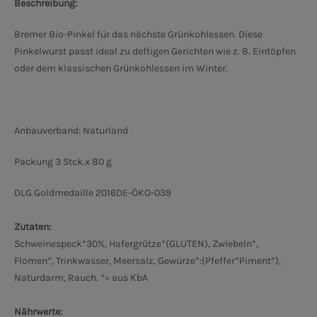
Beschreibung:
Bremer Bio-Pinkel für das nächste Grünkohlessen. Diese
Pinkelwurst passt ideal zu deftigen Gerichten wie z. B. Eintöpfen
oder dem klassischen Grünkohlessen im Winter.
Anbauverband: Naturland
Packung 3 Stck.x 80 g
DLG Goldmedaille 2016
DE-ÖKO-039
Zutaten:
Schweinespeck*30%, Hafergrütze*(GLUTEN), Zwiebeln*,
Flomen*, Trinkwasser, Meersalz, Gewürze*:(Pfeffer*Piment*),
Naturdarm, Rauch. *= aus KbA
Nährwerte: