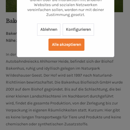
Websites und sozialen Netzwerken
vereinfachen sollen, werden nur mit deiner
Zustimmung gesetzt.
Bakenhus Biofleisch GmbH
Ablehnen
Konfigurieren
Bakenhuser Esch 8, 26197 Großenkneten
Nähe zum Oldenburger Schloss: 34 km
Alle akzeptieren
In der Nähe von Oldenburg und Bremen, 10 km nördlich des
Autobahndreiecks Ahlhorner Heide, befindet sich der Biohof
Bakenhus, ruhig und idyllisch gelegen im Naturpark
Wildeshauser Geest. Der Hof wird seit 1997 nach Naturland-
Richtlinien bewirtschaftet. Die Bakenhus Biofleisch GmbH wurde
2001 auf dem Biohof gegründet. Bis auf die Schlachtung, die bei
einer kleinen Landschlachterei im Nachbarort durchgeführt
wird, findet die gesamte Produktion, von der Zerlegung bis zur
Verpackung in eigenen Räumlichkeiten statt. Kurzum: Hier gibt
es keine langen Transportwege für Tiere und Produkte und keine
chemischen oder synthetischen Zusatzstoffe.