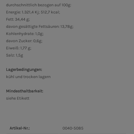
durchschnittlich bezogen auf 100g:
Energie: 1.321,4 Kj; 512,7 kcal;
Fett: 34,44 g;
davon gesättigte Fettsäuren: 13,78g;
Kohlenhydrate: 1,0g;
davon Zucker: 0,6g;
Eiweiß: 1,77 g;
Salz: 1,5g
Lagerbedingungen:
kühl und trocken lagern
Mindesthaltbarkeit:
siehe Etikett
Artikel-Nr.:
0040-5085