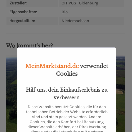
Zusteller:
CITIPOST Oldenburg
Eigenschaften:
Bio
Hergestellt in:
Niedersachsen
Wo kommt's her?
MeinMarktstand.de
verwendet
Cookies
Hilf uns, dein Einkaufserlebnis zu
verbessern
Diese Website benutzt Cookies, die für den
technischen Betrieb der Website erforderlich
sind und stets gesetzt werden. Andere
Cookies, die den Komfort bei Benutzung
dieser Website erhöhen, der Direktwerbung
dienen oder die Interaktion mit anderen