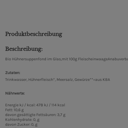
Produktbeschreibung
Beschreibung:
Bio Hühnersuppenfond im Glas,mit 100g FleischeinwaageAnabuverb
Zutaten:
Trinkwasser, Hühnerfleisch*, Meersalz, Gewürze*
*=aus KBA
Nährwerte:
Energie kJ / kcal: 478 kJ / 114 kcal
Fett:
10,6 g
davon gesättigte Fettsäuren: 3,7 g
Kohlenhydrate: 0, g
davon Zucker: 0, g