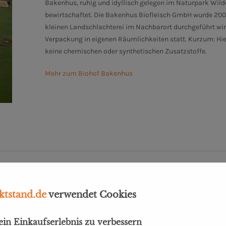
Bakenhus, ruhig und idyllisch gelegen im Naturpark Wilde
bewirtschaftet. Die Bakenhus Biofleisch GmbH wurde 2001 
kleinen Landschlachterei im Nachbarort durchgeführt wir
Verpackung in eigenen Räumlichkeiten statt. Kurzum: Hier
keine chemischen oder synthetischen Zusatzstoffe.
Mehr zum Biohof Bakenhus
nd im Glas"
tstand.de
verwendet Cookies
dein Einkaufserlebnis zu verbessern