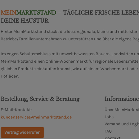
MEIN
MARKTSTAND
– TÄGLICHE FRISCHE LEBE
DEINE HAUSTÜR
Hinter MeinMarktstand steckt die Idee, regionale, kleine und mittelstä
Betriebe/Familienunternehmen zu unterstützen und über die eigene Re
Im engen Schulterschluss mit umweltbewussten Bauern, Landwirten un
MeinMarktstand einen Online-Wochenmarkt für regionale Lebensmittel
gleichen Produkte einkaufen kannst, wie auf einem Wochenmarkt oder i
Hofläden.
Bestellung, Service & Beratung
Information
E-Mail-Kontakt:
Über MeinMarktst
Jobs
kundenservice@meinmarktstand.de
Versand und Logi
FAQ
Vertrag widerrufen
Kontakt