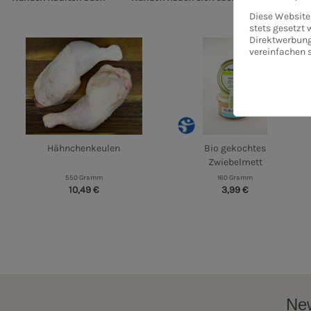
Diese Website 
stets gesetzt
Direktwerbung
vereinfachen 
Hähnchenkeulen
Bio gekochtes
Zwiebelmett
550 Gramm
160 Gramm
10,49 €
3,99 €
New