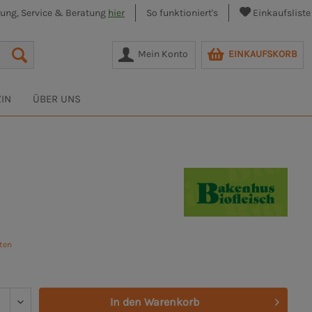
lung, Service & Beratung
hier
So funktioniert's
Einkaufsliste
Mein Konto
EINKAUFSKORB
IN
ÜBER UNS
sten
In den
Warenkorb