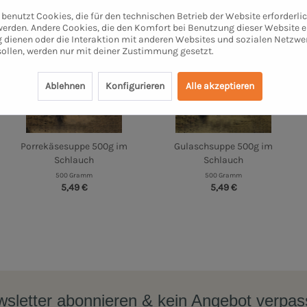
benutzt Cookies, die für den technischen Betrieb der Website erforderli
 werden. Andere Cookies, die den Komfort bei Benutzung dieser Website e
 dienen oder die Interaktion mit anderen Websites und sozialen Netzwe
sollen, werden nur mit deiner Zustimmung gesetzt.
Ablehnen
Konfigurieren
Alle akzeptieren
Porrekäsesuppe 500g im
Gulaschsuppe 500g im
Schlauch
Schlauch
500 Gramm
500 Gramm
5,49 €
5,49 €
sletter abonnieren & kein Angebot verpa