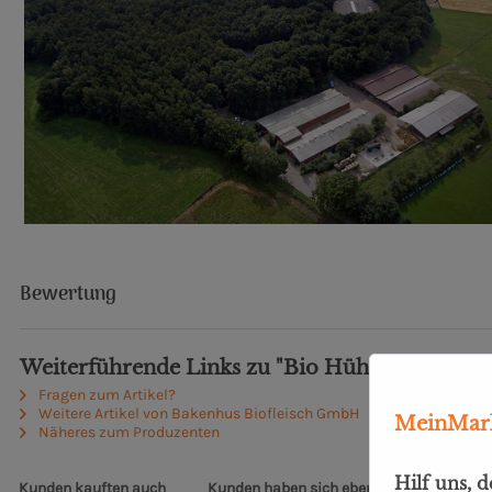
Bewertung
Weiterführende Links zu "Bio Hühnersuppenfo
Fragen zum Artikel?
Weitere Artikel von Bakenhus Biofleisch GmbH
MeinMark
Näheres zum Produzenten
Hilf uns, 
Kunden kauften auch
Kunden haben sich ebenfalls angesehen