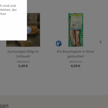
ch sind und
rhöhen, der
rken
Gyrossuppe 500g im
Bio Bauchspeck in Stück
Schlauch
geräuchert
500 Gramm
200 Gramm
5,49 €
6,29 €
ssen