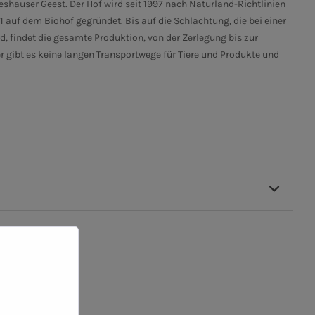
shauser Geest. Der Hof wird seit 1997 nach Naturland-Richtlinien
auf dem Biohof gegründet. Bis auf die Schlachtung, die bei einer
d, findet die gesamte Produktion, von der Zerlegung bis zur
 gibt es keine langen Transportwege für Tiere und Produkte und