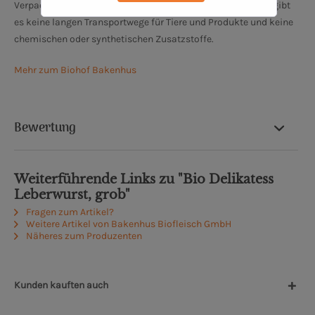
Verpackung in eigenen Räumlichkeiten statt. Kurzum: Hier gibt
es keine langen Transportwege für Tiere und Produkte und keine
chemischen oder synthetischen Zusatzstoffe.
Mehr zum Biohof Bakenhus
Bewertung
Weiterführende Links zu "Bio Delikatess
Leberwurst, grob"
Fragen zum Artikel?
Weitere Artikel von Bakenhus Biofleisch GmbH
Näheres zum Produzenten
Kunden kauften auch