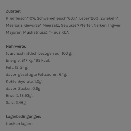
Zutaten:
Rindfleisch*10%, Schweinefleisch*60%*, Leber*20%, Zwiebeln*,
Meersalz, Gewürze* Meersalz, Gewürze*(Pfeffer, Nelken, Ingwer,
Majoran, Muskatnuss), *= aus KbA
Nährwerte:
(durchschnittlich bezogen auf 100 g):
Energie: 817 Kj; 195 kcal;
Fett: 15, 24g;
davon gesättigte Fettsäuren: 6,1g;
Kohlenhydrate: 1,0g;
davon Zucker: 0,6g;
Eiweiß: 13,93g;
Salz: 2,46g
Lagerbedingungen:
trocken lagern