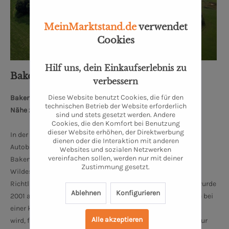
MeinMarktstand.de
verwendet
Cookies
Hilf uns, dein Einkaufserlebnis zu
Bakenhus Biofleisch GmbH
verbessern
Diese Website benutzt Cookies, die für den
Bakenhuser Esch 8, 26197 Großenkneten
technischen Betrieb der Website erforderlich
Nähe zum Oldenburger Schloss: 34 km
sind und stets gesetzt werden. Andere
Cookies, die den Komfort bei Benutzung
dieser Website erhöhen, der Direktwerbung
In der Nähe von Oldenburg und Bremen, 10 km nördlich des
dienen oder die Interaktion mit anderen
Autobahndreiecks Ahlhorner Heide, befindet sich der Biohof
Websites und sozialen Netzwerken
vereinfachen sollen, werden nur mit deiner
Bakenhus, ruhig und idyllisch gelegen im Naturpark
Zustimmung gesetzt.
Wildeshauser Geest. Der Hof wird seit 1997 nach Naturland-
Richtlinien bewirtschaftet. Die Bakenhus Biofleisch GmbH wurde
Ablehnen
Konfigurieren
2001 auf dem Biohof gegründet. Bis auf die Schlachtung, die bei
einer kleinen Landschlachterei im Nachbarort durchgeführt
Alle akzeptieren
wird, findet die gesamte Produktion, von der Zerlegung bis zur