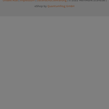
Unsere AGB
|
Impressum
|
Datenschutzerklärung
| © 2022 MeinMarktstand.de |
eShop by
Quantumfrog GmbH