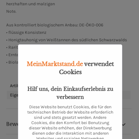
herzhaften und malzigen
Note.
Aus kontrolliert biologischem Anbau: DE-ÖKO-006
• flüssige Konsistenz
• Honigtauhonig von Weißtannen des südlichen Schwarzwalds
• Rarität, gut und edel
• Erntezeit: Juli, August
• Bioland Betrieb Nr.700406
MeinMarktstand.de
verwendet
Cookies
Artikel-Nr.:
SW10966.1
Hilf uns, dein Einkaufserlebnis zu
Eigenschaften:
Bioland
verbessern
Diese Website benutzt Cookies, die für den
technischen Betrieb der Website erforderlich
sind und stets gesetzt werden. Andere
Cookies, die den Komfort bei Benutzung
Bewertung
dieser Website erhöhen, der Direktwerbung
dienen oder die Interaktion mit anderen
Websites und sozialen Netzwerken