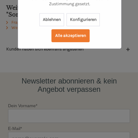
Zustimmung gesetzt.
Weiterführende Links zu
"Sommerblütenhonig"
Ablehnen
Konfigurieren
Fragen zum Artikel?
Weitere Artikel von Beepresent
Alle akzeptieren
Kunden haben sich ebenfalls angesehen
Newsletter abonnieren & kein
Angebot verpassen
Dein Vorname*
E-Mail*