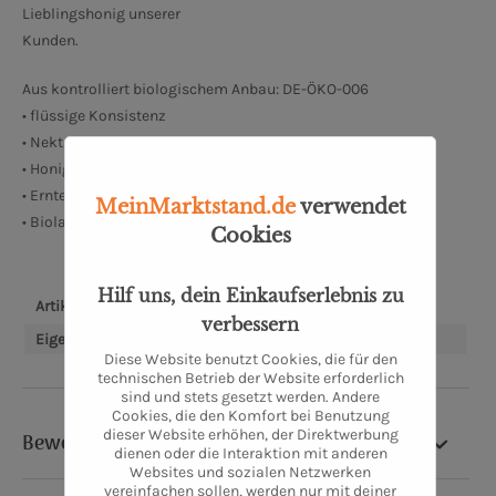
Lieblingshonig unserer
Kunden.
Aus kontrolliert biologischem Anbau: DE-ÖKO-006
• flüssige Konsistenz
• Nektar aus Wald, Wiesen und Feldern des Dinkelbergs
• Honig für jede Gelegenheit
• Erntezeit: Juni/Juli
MeinMarktstand.de
verwendet
• Bioland Betrieb Nr.700406
Cookies
Hilf uns, dein Einkaufserlebnis zu
Artikel-Nr.:
SW10963.1
verbessern
Eigenschaften:
Bioland
Diese Website benutzt Cookies, die für den
technischen Betrieb der Website erforderlich
sind und stets gesetzt werden. Andere
Cookies, die den Komfort bei Benutzung
dieser Website erhöhen, der Direktwerbung
Bewertung
dienen oder die Interaktion mit anderen
Websites und sozialen Netzwerken
vereinfachen sollen, werden nur mit deiner