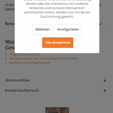
dienen oder die Interaktion mit anderen
In der Kochschule Oldenburg kommt einfach jeder auf seinen
Websites und sozialen Netzwerken
Geschmack.
vereinfachen sollen, werden nur mit deiner
Zustimmung gesetzt.
Bewertung
Ablehnen
Konfigurieren
Weiterführende Links zu "Bar­be­cue
Alle akzeptieren
Gewürz"
Fragen zum Artikel?
Weitere Artikel von Kochschule Erich Holzer
Näheres zum Produzenten
Ähnliche Artikel
Kunden kauften auch