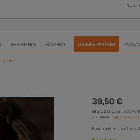
Bestel
N
GESCHENKE
HAUSHALT
UNSERE PARTNER
MAGAZ
händler
39,50 €
Inhalt:
2 Kilogramm (19,75 €
inkl. MwSt.
zzgl. Versandko
Beeidruckend, saftig, sü
Verfügbar