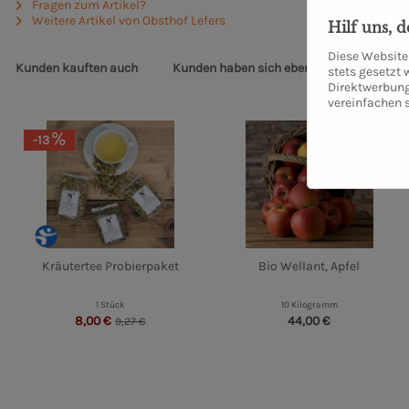
Fragen zum Artikel?
Weitere Artikel von Obsthof Lefers
Hilf uns, 
Diese Website 
Kunden kauften auch
Kunden haben sich ebenfalls angesehen
stets gesetzt
Direktwerbung
vereinfachen 
-13
Kräutertee Probierpaket
Bio Wellant, Apfel
1 Stück
10 Kilogramm
8,00 €
44,00 €
9,27 €