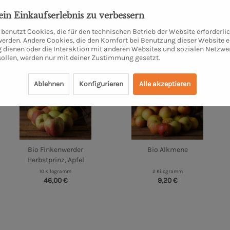
dein Einkaufserlebnis zu verbessern
benutzt Cookies, die für den technischen Betrieb der Website erforderli
 werden. Andere Cookies, die den Komfort bei Benutzung dieser Website e
 dienen oder die Interaktion mit anderen Websites und sozialen Netzwe
sollen, werden nur mit deiner Zustimmung gesetzt.
Ablehnen
Konfigurieren
Alle akzeptieren
Bio Finkenwerder
Bio Alkmene
Herbstprinz, Apfel
10 Kilogramm
2 Kilogramm
46,00 €
9,20 €