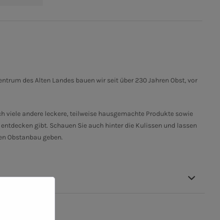
rum des Alten Landes bauen wir seit über 230 Jahren Obst, vor
ch viele andere leckere, teilweise hausgemachte Produkte sowie
ntdecken gibt. Schauen Sie auch hinter die Kulissen und lassen
den Obstanbau geben.