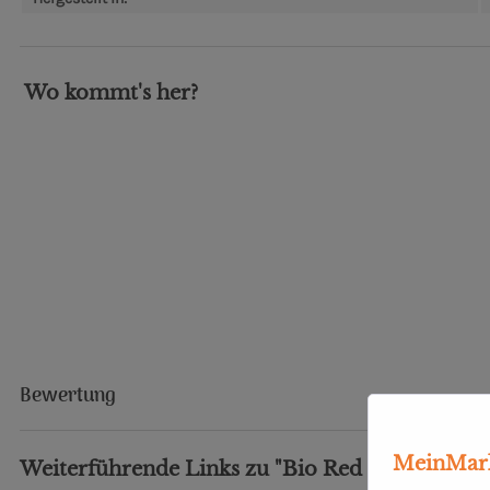
Wo kommt's her?
Bewertung
MeinMark
Weiterführende Links zu "Bio Red Prince"