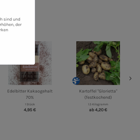
ch sind und
rhöhen, der
rken
Edelbitter Kakaogehalt
Kartoffel "Glorietta"
70%
(festkochend)
1 Stück
1.5 Kilogramm
4,95 €
ab 4,20 €