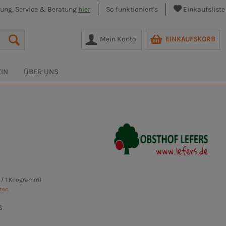
lung, Service & Beratung
hier
So funktioniert's
Einkaufsliste
Mein Konto
EINKAUFSKORB
IN
ÜBER UNS
 / 1 Kilogramm)
sten
ß