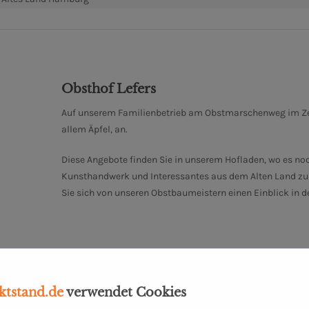
Obsthof Lefers
Auf unserem Familienbetrieb am Obstmarschenweg im Zent
allem Äpfel, an.
Diese Angebote finden Sie in unserem Hofladen, wo es no
Kunsthandwerk und Interessantes aus dem Alten Land zu e
Sie sich von unseren Obstbaumeistern einen Einblick in 
tstand.de
verwendet Cookies