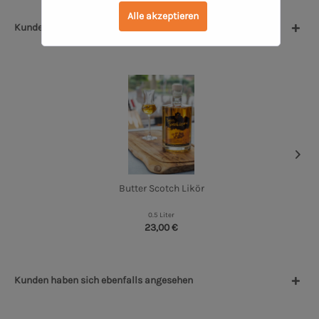
Alle akzeptieren
Kunden kauften auch
But­ter Scotch Likör
0.5 Liter
23,00 €
Kunden haben sich ebenfalls angesehen