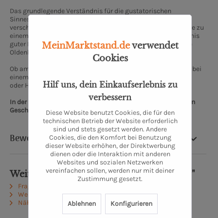
Das grundlegende Verständnis für die gustatorischen
Sinnesqualitäten, der Geschmack und der Charakter
verschiedener Zutaten sowie die kleinen Kniffs und Tricks, sie zu
einem runden Gericht zu komponieren – das ist das Geheimnis
guter Küche. Diesem Geheimnis gehen wir in der Kochschule
MeinMarktstand.de
verwendet
Oldenburg auf den Grund.
Cookies
Ob am Herd, am Ofen oder Grill, in einer kleinen Gruppe oder bei
einem großen Event, ob blutiger Anfänger, halbgarer Rookie
Hilf uns, dein Einkaufserlebnis zu
oder Hobbykoch mit gesalzenen Skills:
verbessern
In der Kochschule Oldenburg kommt einfach jeder auf seinen
Geschmack.
Diese Website benutzt Cookies, die für den
technischen Betrieb der Website erforderlich
sind und stets gesetzt werden. Andere
Bewertung
Cookies, die den Komfort bei Benutzung
dieser Website erhöhen, der Direktwerbung
dienen oder die Interaktion mit anderen
Websites und sozialen Netzwerken
vereinfachen sollen, werden nur mit deiner
Weiterführende Links zu "Haselnusslikör"
Zustimmung gesetzt.
Fragen zum Artikel?
Weitere Artikel von Kochschule Erich Holzer
Näheres zum Produzenten
Ablehnen
Konfigurieren