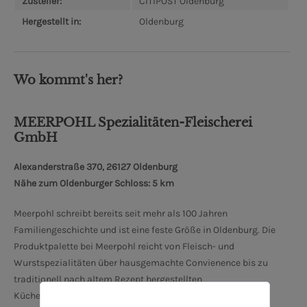
Zusteller:
CITIPOST Oldenburg
Hergestellt in:
Oldenburg
Wo kommt's her?
MEERPOHL Spezialitäten-Fleischerei
GmbH
Alexanderstraße 370, 26127 Oldenburg
Nähe zum Oldenburger Schloss: 5 km
Meerpohl schreibt bereits seit mehr als 100 Jahren
Familiengeschichte und ist eine feste Größe in Oldenburg. Die
Produktpalette bei Meerpohl reicht von Fleisch- und
Wurstspezialitäten über hausgemachte Convienence bis zu
traditionell nach altem Rezept hergestellten
Küchenerzeugnissen. Traditionelle und moderne