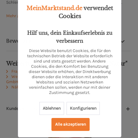
Schlemmerküchenqualität findet man hier zu fairen Preisen.
MeinMarktstand.de
verwendet
Cookies
Mehr zu Meerpohl Spezialitäten-Fleischerei
Hilf uns, dein Einkaufserlebnis zu
Bewertung
verbessern
Diese Website benutzt Cookies, die für den
technischen Betrieb der Website erforderlich
sind und stets gesetzt werden. Andere
Weiterführende Links zu "Hüftsteak Natur"
Cookies, die den Komfort bei Benutzung
Fragen zum Artikel?
dieser Website erhöhen, der Direktwerbung
Weitere Artikel von MEERPOHL Spezialitäten-Fleischerei
dienen oder die Interaktion mit anderen
GmbH
Websites und sozialen Netzwerken
Näheres zum Produzenten
vereinfachen sollen, werden nur mit deiner
Zustimmung gesetzt.
Ablehnen
Konfigurieren
Kunden kauften auch
Alle akzeptieren