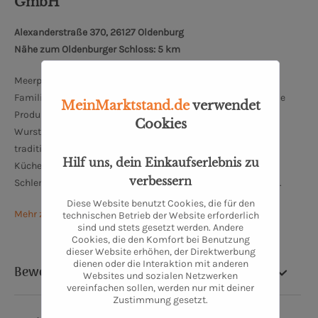
GmbH
Alexanderstraße 370, 26127 Oldenburg
Nähe zum Oldenburger Schloss: 5 km
Meerpohl schreibt bereits seit mehr als 100 Jahren
Familiengeschichte und ist eine feste Größe in Oldenburg. Die
MeinMarktstand.de
verwendet
Produktpalette bei Meerpohl reicht von Fleisch- und
Cookies
Wurstspezialitäten über hausgemachte Convienence bis zu
traditionell nach altem Rezept hergestellten
Hilf uns, dein Einkaufserlebnis zu
Küchenerzeugnissen. Traditionelle und moderne
verbessern
Schlemmerküchenqualität findet man hier zu fairen Preisen.
Diese Website benutzt Cookies, die für den
Mehr zu Meerpohl Spezialitäten-Fleischerei
technischen Betrieb der Website erforderlich
sind und stets gesetzt werden. Andere
Cookies, die den Komfort bei Benutzung
dieser Website erhöhen, der Direktwerbung
dienen oder die Interaktion mit anderen
Bewertung
Websites und sozialen Netzwerken
vereinfachen sollen, werden nur mit deiner
Zustimmung gesetzt.