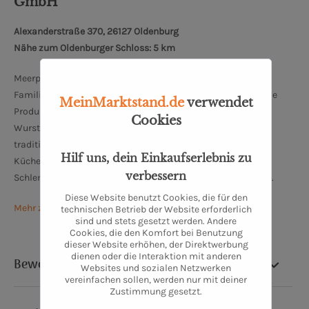
GmbH
Alexanderstraße 370, 26127 Oldenburg
Nähe zum Oldenburger Schloss: 5 km
Meerpohl schreibt bereits seit mehr als 100 Jahren
Familiengeschichte und ist eine feste Größe in Oldenburg. Die
MeinMarktstand.de
verwendet
Produktpalette bei Meerpohl reicht von Fleisch- und
Cookies
Wurstspezialitäten über hausgemachte Convienence bis zu
traditionell nach altem Rezept hergestellten
Hilf uns, dein Einkaufserlebnis zu
Küchenerzeugnissen. Traditionelle und moderne
verbessern
Schlemmerküchenqualität findet man hier zu fairen Preisen.
Diese Website benutzt Cookies, die für den
Mehr zu Meerpohl Spezialitäten-Fleischerei
technischen Betrieb der Website erforderlich
sind und stets gesetzt werden. Andere
Cookies, die den Komfort bei Benutzung
dieser Website erhöhen, der Direktwerbung
dienen oder die Interaktion mit anderen
Bewertung
Websites und sozialen Netzwerken
vereinfachen sollen, werden nur mit deiner
Zustimmung gesetzt.