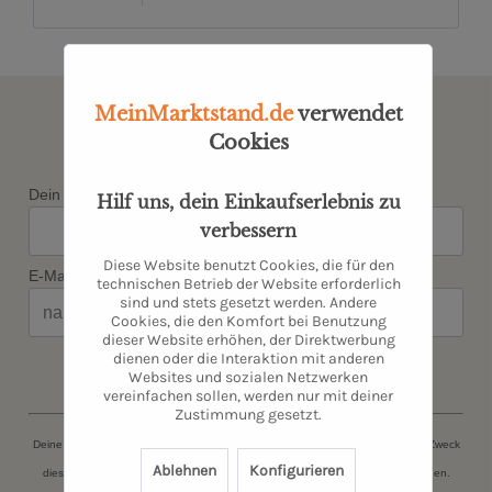
Newsletter abonnieren & kein
MeinMarktstand.de
verwendet
Angebot verpassen
Cookies
Dein Vorname*
Hilf uns, dein Einkaufserlebnis zu
verbessern
Diese Website benutzt Cookies, die für den
E-Mail*
technischen Betrieb der Website erforderlich
sind und stets gesetzt werden. Andere
Cookies, die den Komfort bei Benutzung
dieser Website erhöhen, der Direktwerbung
dienen oder die Interaktion mit anderen
JETZT ANMELDEN
Websites und sozialen Netzwerken
vereinfachen sollen, werden nur mit deiner
Zustimmung gesetzt.
Deine persönlichen Daten (Name, E-Mail-Adresse) werden ausschließlich zum Zweck
Ablehnen
Konfigurieren
dieser Zusendungen gespeichert. Du kannst Dich jederzeit kostenfrei abmelden.