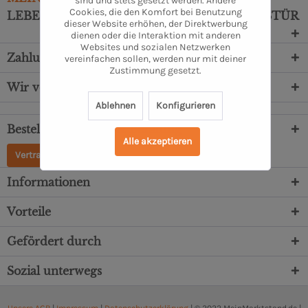
sind und stets gesetzt werden. Andere
Cookies, die den Komfort bei Benutzung
LEBENSMITTEL DIREKT VOR DEINE HAUSTÜR
dieser Website erhöhen, der Direktwerbung
dienen oder die Interaktion mit anderen
Websites und sozialen Netzwerken
Zahlungsarten
vereinfachen sollen, werden nur mit deiner
Zustimmung gesetzt.
Wir versenden mit
Ablehnen
Konfigurieren
Bestellung, Service & Beratung
Alle akzeptieren
Vertrag widerrufen
Informationen
Vorteile
Gefördert durch
Sozial unterwegs