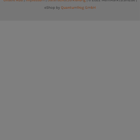
Unsere AGB
|
Impressum
|
Datenschutzerklärung
| © 2022 MeinMarktstand.de |
eShop by
Quantumfrog GmbH